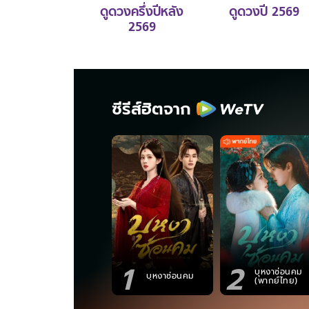
ดูดวงครึ่งปีหลัง
ดูดวงปี 2569
2569
ซีรีส์ฮิตจาก
1
2
บุหงาซ่อนคม
บุหงาซ่อนคม
(พากย์ไทย)