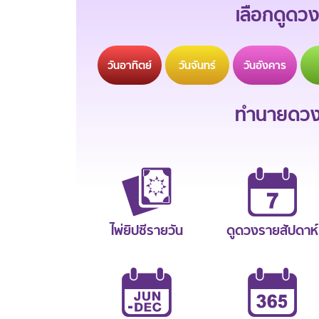
เลือกดูดวง
วัน
อาทิตย์
วัน
จันทร์
วัน
อังคาร
ทำนายดวงช
ไพ่ยิปซีรายวัน
ดูดวงรายสัปดาห์