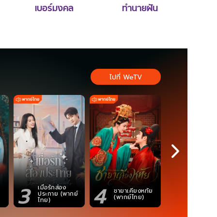
เบอร์มงคล
ทำนายฝัน
ไปที่ WeTV
3
4
5
เมื่อรักส่อง
ตำนานจอม
ชายาเคียงหทัย
ประกาย (พากย์
ภูตถังซาน
(พากย์ไทย)
ไทย)
(พากย์ไท