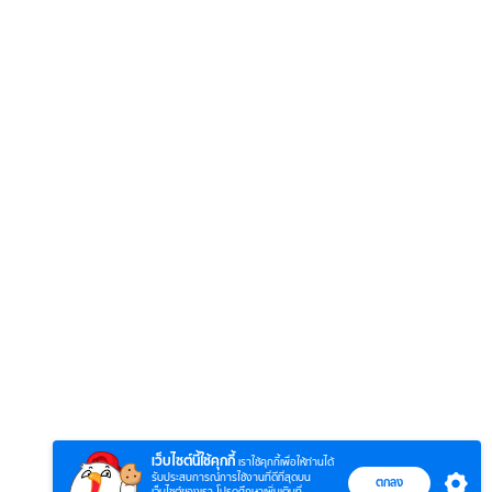
6
7
8
ยุทธ์
หากวินาทีนั้นไม่
หากวินาทีนั้นไม่
โลกอั
พบเธอ (พากย์
พบเธอ
แบบ (
ย)
ไทย)
เว็บไซต์นี้ใช้คุกกี้
เราใช้คุกกี้เพื่อให้ท่านได้
รับประสบการณ์การใช้งานที่ดีที่สุดบน
ตกลง
เว็บไซต์ของเรา โปรดศึกษาเพิ่มเติมที่