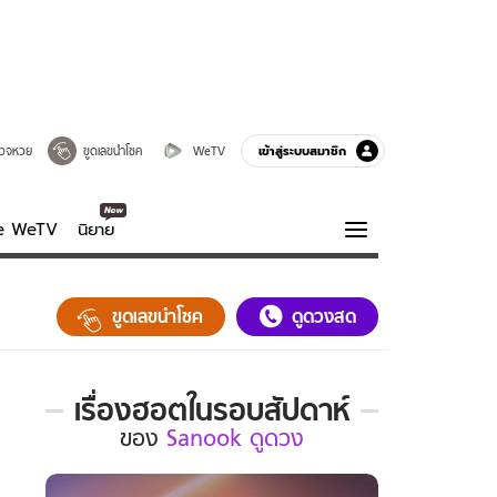
เข้าสู่ระบบสมาชิก
วจหวย
ขูดเลขนำโชค
WeTV
ve WeTV
นิยาย
รบรส
ความรู้รอบตัว
ขูดเลขนำโชค
ดูดวงสด
ฮาวทู
กูรู-รอบรู้
เรื่องฮอตในรอบสัปดาห์
เรื่อง
ของ
Sanook ดูดวง
ฮอต
ใน
รอบ