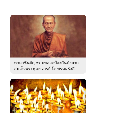
คาถาชินบัญชร บทสวดป้องกันภัยจาก
สมเด็จพระพุฒาจารย์ โต พรหมรังสี