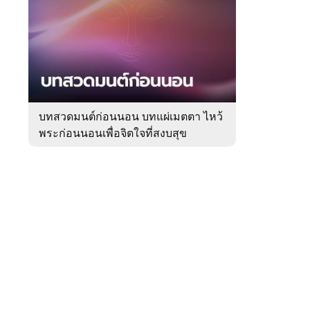
สัปดาห์
ของ
Sanook
ดูด
 WeTV
วง
บทสวดมนต์ก่อนนอน บทแผ่เมตตา ไหว้
พระก่อนนอนเพื่อจิตใจที่สงบสุข
ติดต่อโฆษณา
tencentthbd
sales@tencent.co.th
รา
ร้องเรียนเนื้อหาไม่เหมาะสม
แนะนำติชม แจ้งปัญหาการใช้งาน