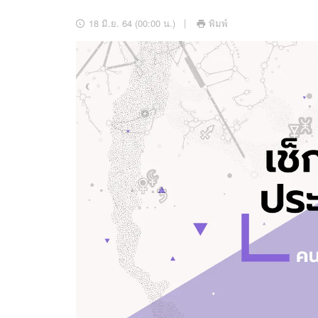
อัปเดตจีน
18 มิ.ย. 64 (00:00 น.)
พิมพ์
เช็กข่าวชัวร์
ติดตามสนุกโซเชี
ดาวน์โหลดสนุกแอปฟรี
สงวนลิขสิทธิ์ ©
2569
บริษัท อิมเมจ ฟิวเจอร์ (ประเทศไทย) จำกัด