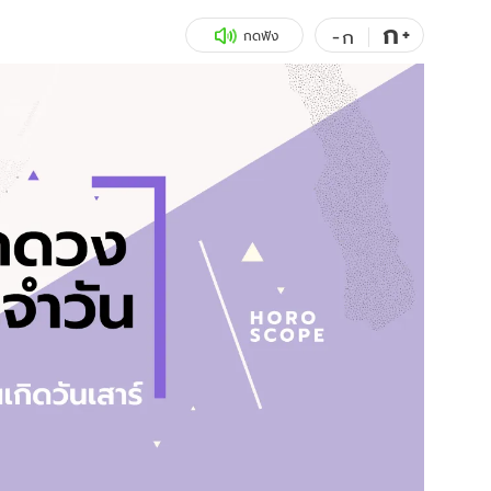
ก
สุขภาพ
+
ดูทีวี
-
ก
กดฟัง
เที่ยว-กิน
WeTV
Tasteful Thailand
Exclusive
Sanook Choice
นิยาย
ยลได้ที่
ร่วมงานกับเ