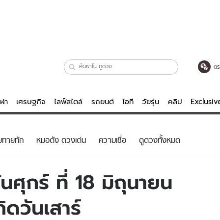
ตร
ีฬา
เศรษฐกิจ
ไลฟ์สไตล์
รถยนต์
ไอที
วัยรุ่น
คลิป
Exclusi
ตรวจหวย
ไลฟ์สไตล์
บันเทิงค
ยทายทัก
หมอดัง ดวงเด่น
ความเชื่อ
ดูดวงทั้งหมด
ผู้หญิง
หนัง-ละคร
ผู้ชาย
เพลง
ศุกร์ ที่ 18 มิถุนายน
ย
วัยรุ่น
เกมส์
ิดวันเสาร์
ไอที
คลิป
รถยนต์
พอดแคสต์