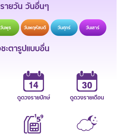
รายวัน วันอื่นๆ
วัน
พุธ
วัน
พฤหัสบดี
วัน
ศุกร์
วัน
เสาร์
ะตารูปแบบอื่น
ดูดวงรายปักษ์
ดูดวงรายเดือน