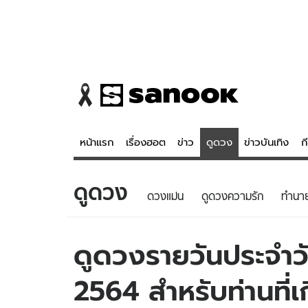
หน้าแรก
เรื่องฮอต
ข่าว
ดูดวง
ข่าวบันเทิง
ก
ดูดวง
ข่าว
ดูดวง - 
ดวงแม่น
ดูดวงความรัก
ทํานา
เรื่องฮอต
ดูดวง
ข่าว
หวยไทย
ดูดวงรายวันประจำวัน
ข่าวบันเทิง
สถิติหวยไท
2564 สำหรับท่านที่เก
ข่าวกีฬา
หวยลาว
ข่าวเศรษฐกิจ