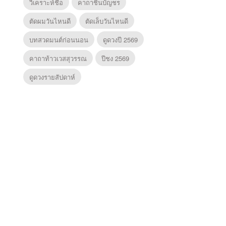
วิเคราะห์ชื่อ
คาถาชินบัญชร
ตัดผมวันไหนดี
ตัดเล็บวันไหนดี
บทสวดมนต์ก่อนนอน
ดูดวงปี 2569
คาถาท้าวเวสสุวรรณ
ปีชง 2569
ดูดวงรายสัปดาห์