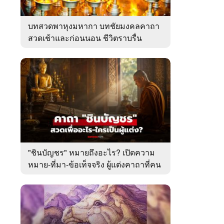
บทสวดพาหุงมหากา บทชัยมงคลคาถา
สวดเช้าและก่อนนอน ชีวิตราบรื่น
"ชินบัญชร" หมายถึงอะไร? เปิดความ
หมาย-ที่มา-ข้อเท็จจริง ผู้แต่งคาถาที่คน
ไทยคุ้นเคย