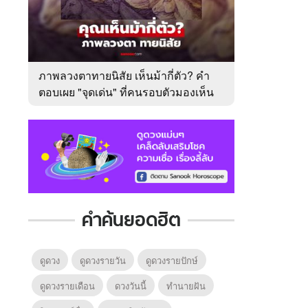
ภาพลวงตาทายนิสัย เห็นม้ากี่ตัว? คำ
ตอบเผย "จุดเด่น" ที่คนรอบตัวมองเห็น
ในตัวคุณ
คำค้นยอดฮิต
ดูดวง
ดูดวงรายวัน
ดูดวงรายปักษ์
ดูดวงรายเดือน
ดวงวันนี้
ทํานายฝัน