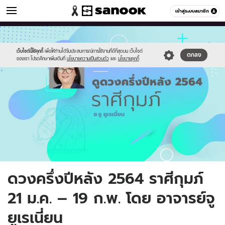
ดูดวง
เข้าสู่ระบบสมาชิก
หมวดอื่นๆ
//s.isanook.com/ho/0/ud/41/205505/2horo9.jpg
Sanook
//s.isanook.com/sr/0/images/logo-
600
60
new-
sanook.png
เว็บไซต์นี้ใช้คุกกี้
เพื่อให้ท่านได้รับประสบการณ์การใช้งานที่ดีที่สุดบน เว็บไซต์
ตกลง
ของเรา โปรดศึกษาเพิ่มเติมที่
นโยบายความเป็นส่วนตัว
และ
นโยบายคุกกี้
ดวงครึ่งปีหลัง 2564 ราศีกุมภ์
21 ม.ค. – 19 ก.พ. โดย อาจารย์จู
ยูเรเนี่ยน