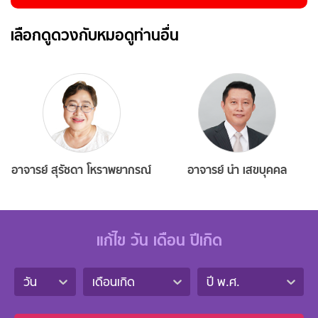
เลือกดูดวงกับหมอดูท่านอื่น
อาจารย์ สุรัชดา โหราพยากรณ์
อาจารย์ นำ เสขบุคคล
แก้ไข วัน เดือน ปีเกิด
วัน
เดือนเกิด
ปี พ.ศ.