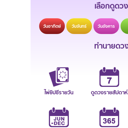
เลือกดูดวง
วัน
อาทิตย์
วัน
จันทร์
วัน
อังคาร
ทำนายดวงช
ไพ่ยิปซีรายวัน
ดูดวงรายสัปดาห์