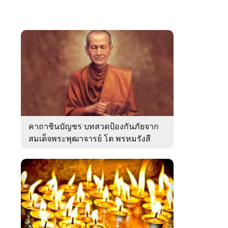
คาถาชินบัญชร บทสวดป้องกันภัยจาก
สมเด็จพระพุฒาจารย์ โต พรหมรังสี