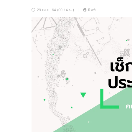
อัปเดตจีน
29 เม.ย. 64 (00:14 น.)
พิมพ์
เช็กข่าวชัวร์
ติดตามสนุกโซเชี
ดาวน์โหลดสนุกแอปฟรี
สงวนลิขสิทธิ์ ©
2569
บริษัท อิมเมจ ฟิวเจอร์ (ประเทศไทย) จำกัด