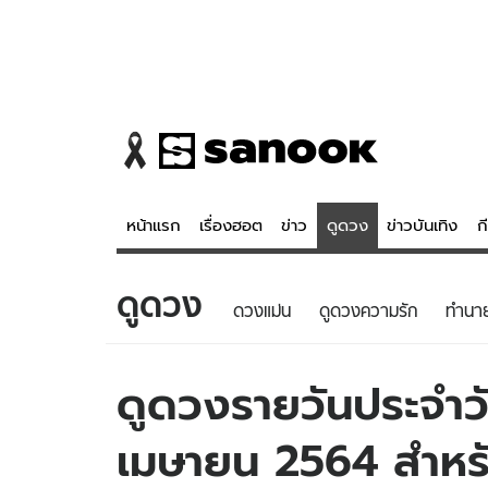
หน้าแรก
เรื่องฮอต
ข่าว
ดูดวง
ข่าวบันเทิง
ก
ดูดวง
ข่าว
ดูดวง - 
ดวงแม่น
ดูดวงความรัก
ทํานา
เรื่องฮอต
ดูดวง
ข่าว
หวยไทย
ดูดวงรายวันประจำวั
ข่าวบันเทิง
สถิติหวยไท
เมษายน 2564 สำหรับ
ข่าวกีฬา
หวยลาว
ข่าวเศรษฐกิจ