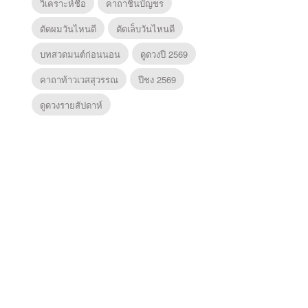
วิเคราะห์ชื่อ
คาถาชินบัญชร
ตัดผมวันไหนดี
ตัดเล็บวันไหนดี
บทสวดมนต์ก่อนนอน
ดูดวงปี 2569
คาถาท้าวเวสสุวรรณ
ปีชง 2569
ดูดวงรายสัปดาห์