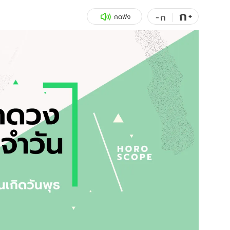
ก
สุขภาพ
+
ดูทีวี
-
ก
กดฟัง
เที่ยว-กิน
WeTV
Tasteful Thailand
Exclusive
Sanook Choice
นิยาย
ยลได้ที่
ร่วมงานกับเ