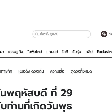
ตร
ีฬา
เศรษฐกิจ
ไลฟ์สไตล์
รถยนต์
ไอที
วัยรุ่น
คลิป
Exclusi
ตรวจหวย
ไลฟ์สไตล์
บันเทิงค
ยทายทัก
หมอดัง ดวงเด่น
ความเชื่อ
ดูดวงทั้งหมด
ผู้หญิง
หนัง-ละคร
ผู้ชาย
เพลง
นพฤหัสบดี ที่ 29
ย
วัยรุ่น
เกมส์
ท่านที่เกิดวันพุธ
ไอที
คลิป
รถยนต์
พอดแคสต์