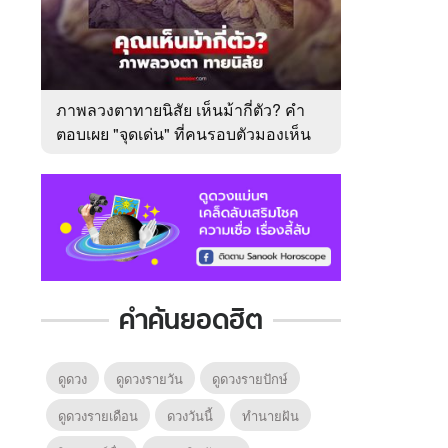
ภาพลวงตาทายนิสัย เห็นม้ากี่ตัว? คำ
ตอบเผย "จุดเด่น" ที่คนรอบตัวมองเห็น
ในตัวคุณ
คำค้นยอดฮิต
ดูดวง
ดูดวงรายวัน
ดูดวงรายปักษ์
ดูดวงรายเดือน
ดวงวันนี้
ทํานายฝัน