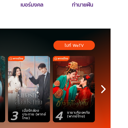
เบอร์มงคล
ทำนายฝัน
ไปที่ WeTV
3
4
5
เมื่อรักส่อง
ตำนานจอม
ชายาเคียงหทัย
ประกาย (พากย์
ภูตถังซาน
(พากย์ไทย)
ไทย)
(พากย์ไท