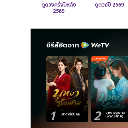
ดูดวงครึ่งปีหลัง
ดูดวงปี 2569
2569
ซีรีส์ฮิตจาก
1
2
บุหงาซ่อนคม
บุหงาซ่อนคม
(พากย์ไทย)