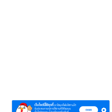
6
7
8
ยุทธ์
หากวินาทีนั้นไม่
หากวินาทีนั้นไม่
โลกอั
พบเธอ (พากย์
พบเธอ
แบบ (
ย)
ไทย)
เว็บไซต์นี้ใช้คุกกี้
เราใช้คุกกี้เพื่อให้ท่านได้
รับประสบการณ์การใช้งานที่ดีที่สุดบน
ตกลง
เว็บไซต์ของเรา โปรดศึกษาเพิ่มเติมที่