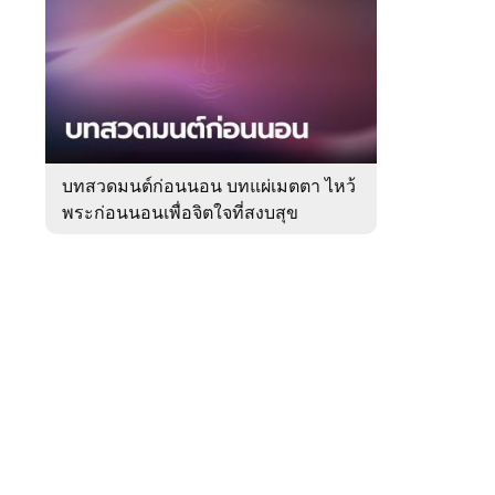
สัปดาห์
ของ
Sanook
ดูด
 WeTV
วง
บทสวดมนต์ก่อนนอน บทแผ่เมตตา ไหว้
พระก่อนนอนเพื่อจิตใจที่สงบสุข
ติดต่อโฆษณา
tencentthbd
sales@tencent.co.th
รา
ร้องเรียนเนื้อหาไม่เหมาะสม
แนะนำติชม แจ้งปัญหาการใช้งาน