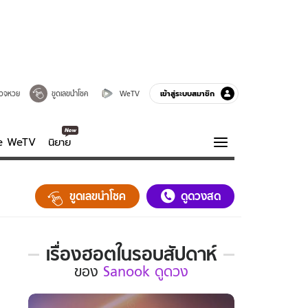
เข้าสู่ระบบสมาชิก
วจหวย
ขูดเลขนำโชค
WeTV
ve WeTV
นิยาย
รบรส
ความรู้รอบตัว
ขูดเลขนำโชค
ดูดวงสด
ฮาวทู
กูรู-รอบรู้
เรื่องฮอตในรอบสัปดาห์
เรื่อง
ของ
Sanook ดูดวง
ฮอต
ใน
รอบ