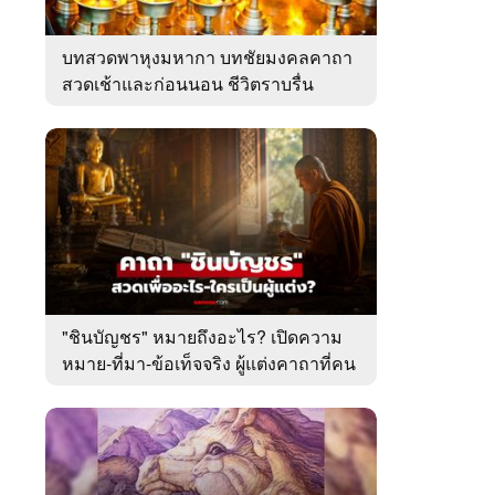
บทสวดพาหุงมหากา บทชัยมงคลคาถา
สวดเช้าและก่อนนอน ชีวิตราบรื่น
"ชินบัญชร" หมายถึงอะไร? เปิดความ
หมาย-ที่มา-ข้อเท็จจริง ผู้แต่งคาถาที่คน
ไทยคุ้นเคย