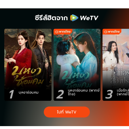
ซีรีส์ฮิตจาก
1
2
3
บุหงาซ่อนคม (พากย์
เมื่อรั
บุหงาซ่อนคม
ไทย)
(พากย์
ไปที่ WeTV