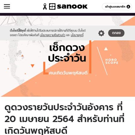
ดูดวง
เข้าสู่ระบบสมาชิก
หมวดอื่นๆ
//s.isanook.com/ho/0/ud/fxd/day/daily-
Sanook
//s.isanook.com/sr/0/images/logo-
600
60
horoscope-
new-
thursday.jpg
sanook.png
เว็บไซต์นี้ใช้คุกกี้
เพื่อให้ท่านได้รับประสบการณ์การใช้งานที่ดีที่สุดบน เว็บไซต์
ตกลง
ของเรา โปรดศึกษาเพิ่มเติมที่
นโยบายความเป็นส่วนตัว
และ
นโยบายคุกกี้
ดูดวงรายวันประจำวันอังคาร ที่
20 เมษายน 2564 สำหรับท่านที่
เกิดวันพฤหัสบดี