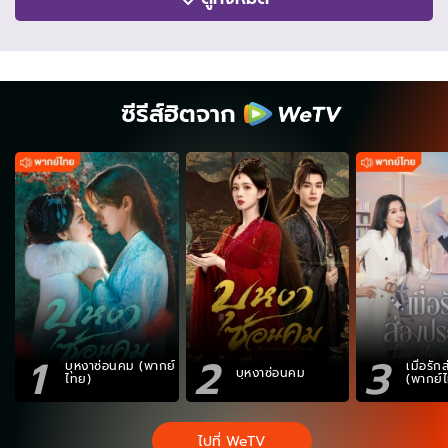
ซีรีส์ฮิตจาก
1
2
3
บุหงาซ่อนคม (พากย์
เมื่อรั
บุหงาซ่อนคม
ไทย)
(พากย์
ไปที่ WeTV