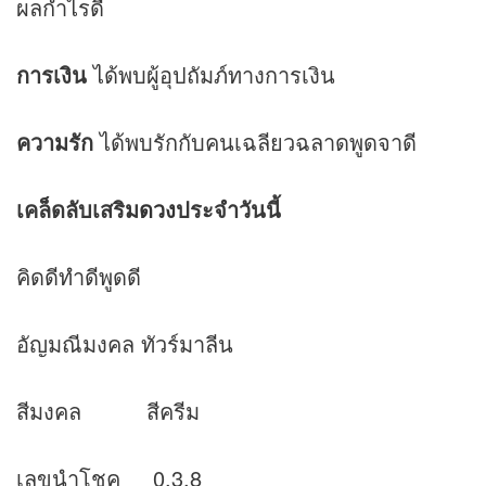
ผลกำไรดี
การเงิน
ได้พบผู้อุปถัมภ์ทางการเงิน
ความรัก
ได้พบรักกับคนเฉลียวฉลาดพูดจาดี
เคล็ดลับเสริม
ดวง
ประจำวันนี้
คิดดีทำดีพูดดี
อัญมณีมงคล ทัวร์มาลีน
สีมงคล สีครีม
เลขนำโชค 0,3,8