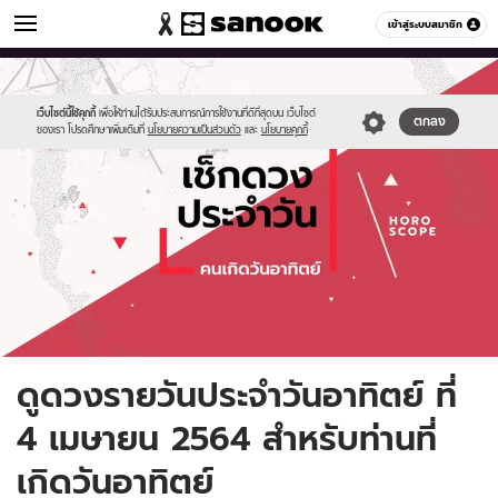
ดูดวง
เข้าสู่ระบบสมาชิก
หมวดอื่นๆ
//s.isanook.com/ho/0/ud/fxd/day/daily-
Sanook
//s.isanook.com/sr/0/images/logo-
600
60
horoscope-
new-
sunday.jpg
sanook.png
เว็บไซต์นี้ใช้คุกกี้
เพื่อให้ท่านได้รับประสบการณ์การใช้งานที่ดีที่สุดบน เว็บไซต์
ตกลง
ของเรา โปรดศึกษาเพิ่มเติมที่
นโยบายความเป็นส่วนตัว
และ
นโยบายคุกกี้
ดูดวงรายวันประจำวันอาทิตย์ ที่
4 เมษายน 2564 สำหรับท่านที่
เกิดวันอาทิตย์