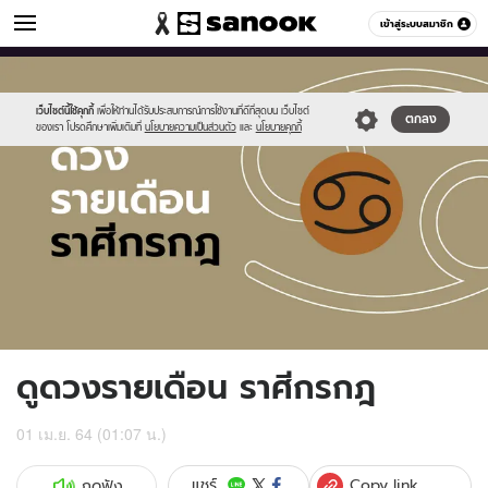
ดูดวง
เข้าสู่ระบบสมาชิก
หมวดอื่นๆ
//s.isanook.com/ho/0/ud/fxd/month/monthly-
Sanook
//s.isanook.com/sr/0/images/logo-
600
60
horoscope-
new-
cancer.jpg
sanook.png
เว็บไซต์นี้ใช้คุกกี้
เพื่อให้ท่านได้รับประสบการณ์การใช้งานที่ดีที่สุดบน เว็บไซต์
ตกลง
ของเรา โปรดศึกษาเพิ่มเติมที่
นโยบายความเป็นส่วนตัว
และ
นโยบายคุกกี้
ดูดวงรายเดือน ราศีกรกฎ
01 เม.ย. 64 (01:07 น.)
Copy link
แชร์
กดฟัง