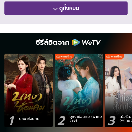
ดูทั้งหมด
ซีรีส์ฮิตจาก
1
2
3
บุหงาซ่อนคม (พากย์
เมื่อรั
บุหงาซ่อนคม
ไทย)
(พากย์