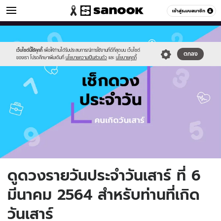
ดูดวง
เข้าสู่ระบบสมาชิก
หมวดอื่นๆ
//s.isanook.com/ho/0/ud/fxd/day/day-
Sanook
//s.isanook.com/sr/0/images/logo-
600
60
7.png
new-
sanook.png
เว็บไซต์นี้ใช้คุกกี้
เพื่อให้ท่านได้รับประสบการณ์การใช้งานที่ดีที่สุดบน เว็บไซต์
ตกลง
ของเรา โปรดศึกษาเพิ่มเติมที่
นโยบายความเป็นส่วนตัว
และ
นโยบายคุกกี้
ดูดวงรายวันประจำวันเสาร์ ที่ 6
มีนาคม 2564 สำหรับท่านที่เกิด
วันเสาร์