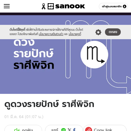
ดูดวง
เข้าสู่ระบบสมาชิก
หมวดอื่นๆ
//s.isanook.com/ho/0/ud/fxd/fortnightly/fortnightly-
Sanook
//s.isanook.com/sr/0/images/logo-
600
60
scorpio.jpg
new-
sanook.png
เว็บไซต์นี้ใช้คุกกี้
เพื่อให้ท่านได้รับประสบการณ์การใช้งานที่ดีที่สุดบน เว็บไซต์
ตกลง
ของเรา โปรดศึกษาเพิ่มเติมที่
นโยบายความเป็นส่วนตัว
และ
นโยบายคุกกี้
ดูดวงรายปักษ์ ราศีพิจิก
01 มี.ค. 64 (01:07 น.)
Copy link
แชร์
กดฟัง