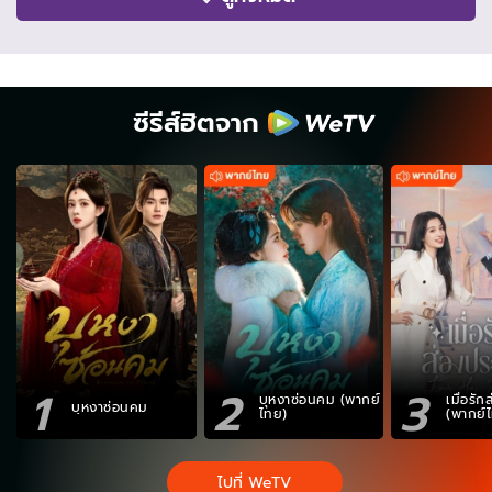
ซีรีส์ฮิตจาก
1
2
3
บุหงาซ่อนคม (พากย์
เมื่อรั
บุหงาซ่อนคม
ไทย)
(พากย์
ไปที่ WeTV