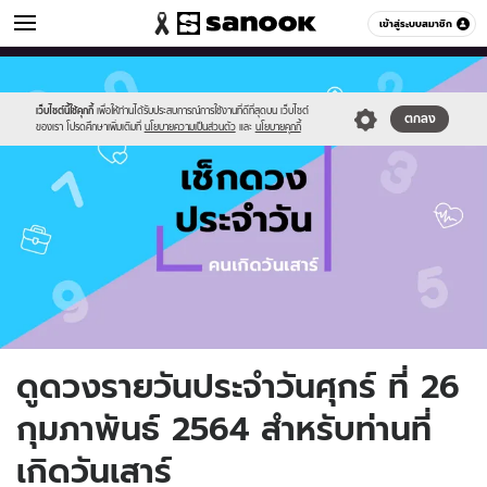
ดูดวง
เข้าสู่ระบบสมาชิก
หมวดอื่นๆ
//s.isanook.com/ho/0/ud/fxd/day/day-
Sanook
//s.isanook.com/sr/0/images/logo-
600
60
7.png
new-
sanook.png
เว็บไซต์นี้ใช้คุกกี้
เพื่อให้ท่านได้รับประสบการณ์การใช้งานที่ดีที่สุดบน เว็บไซต์
ตกลง
ของเรา โปรดศึกษาเพิ่มเติมที่
นโยบายความเป็นส่วนตัว
และ
นโยบายคุกกี้
ดูดวงรายวันประจำวันศุกร์ ที่ 26
กุมภาพันธ์ 2564 สำหรับท่านที่
เกิดวันเสาร์