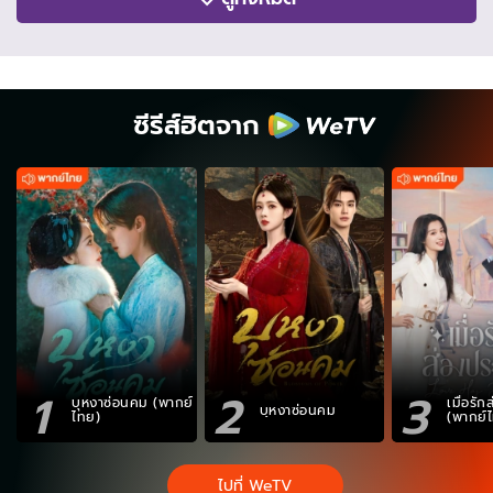
ซีรีส์ฮิตจาก
1
2
3
บุหงาซ่อนคม (พากย์
เมื่อรั
บุหงาซ่อนคม
ไทย)
(พากย์
ไปที่ WeTV