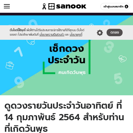
ดูดวง
เข้าสู่ระบบสมาชิก
หมวดอื่นๆ
//s.isanook.com/ho/0/ud/fxd/day/day-
Sanook
//s.isanook.com/sr/0/images/logo-
600
60
4.png
new-
sanook.png
เว็บไซต์นี้ใช้คุกกี้
เพื่อให้ท่านได้รับประสบการณ์การใช้งานที่ดีที่สุดบน เว็บไซต์
ตกลง
ของเรา โปรดศึกษาเพิ่มเติมที่
นโยบายความเป็นส่วนตัว
และ
นโยบายคุกกี้
ดูดวงรายวันประจำวันอาทิตย์ ที่
14 กุมภาพันธ์ 2564 สำหรับท่าน
ที่เกิดวันพุธ