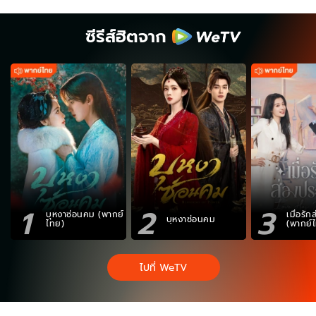
ซีรีส์ฮิตจาก
1
2
3
บุหงาซ่อนคม (พากย์
เมื่อรั
บุหงาซ่อนคม
ไทย)
(พากย์
ไปที่ WeTV