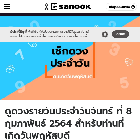
ดูดวง
เข้าสู่ระบบสมาชิก
หมวดอื่นๆ
//s.isanook.com/ho/0/ud/fxd/day/day-
Sanook
//s.isanook.com/sr/0/images/logo-
600
60
5.png
new-
sanook.png
เว็บไซต์นี้ใช้คุกกี้
เพื่อให้ท่านได้รับประสบการณ์การใช้งานที่ดีที่สุดบน เว็บไซต์
ตกลง
ของเรา โปรดศึกษาเพิ่มเติมที่
นโยบายความเป็นส่วนตัว
และ
นโยบายคุกกี้
ดูดวงรายวันประจำวันจันทร์ ที่ 8
กุมภาพันธ์ 2564 สำหรับท่านที่
เกิดวันพฤหัสบดี