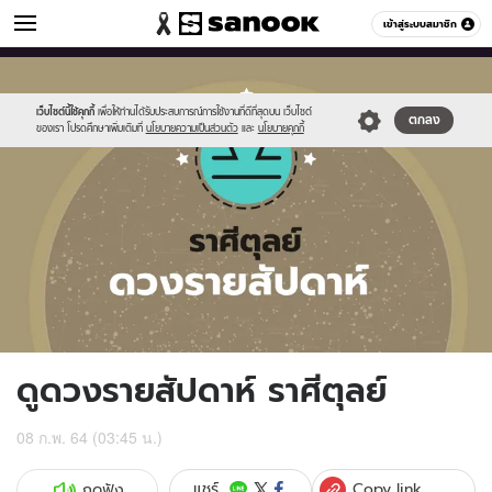
ดูดวง
เข้าสู่ระบบสมาชิก
หมวดอื่นๆ
//s.isanook.com/ho/0/ud/fxd/week/weekly-
Sanook
//s.isanook.com/sr/0/images/logo-
600
60
horoscope-
new-
libra_zodiac.jpg
sanook.png
เว็บไซต์นี้ใช้คุกกี้
เพื่อให้ท่านได้รับประสบการณ์การใช้งานที่ดีที่สุดบน เว็บไซต์
ตกลง
ของเรา โปรดศึกษาเพิ่มเติมที่
นโยบายความเป็นส่วนตัว
และ
นโยบายคุกกี้
ดูดวงรายสัปดาห์ ราศีตุลย์
08 ก.พ. 64 (03:45 น.)
Copy link
แชร์
กดฟัง