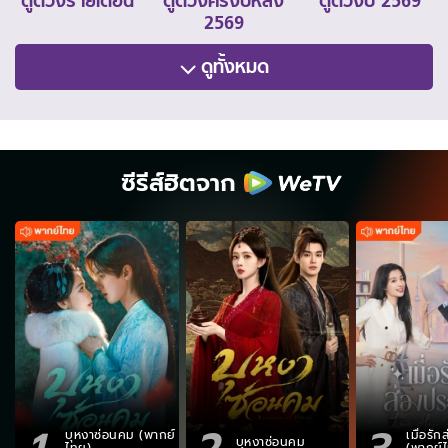
ดูดวงรายเดือน
ดูดวงครึ่งปีหลัง
ดูดวงปี 2569
2569
ดูทั้งหมด
ซีรีส์ฮิตจาก
1
2
3
บุหงาซ่อนคม (พากย์
เมื่อรั
บุหงาซ่อนคม
ไทย)
(พากย์