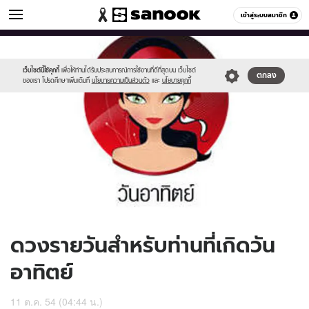
ดูดวง
เข้าสู่ระบบสมาชิก
หมวดอื่นๆ
//s.isanook.com/ho/0/ud/3/19965/170-
Sanook
//s.isanook.com/sr/0/images/logo-
600
60
sun_b.jpg
new-
sanook.png
เว็บไซต์นี้ใช้คุกกี้
เพื่อให้ท่านได้รับประสบการณ์การใช้งานที่ดีที่สุดบน เว็บไซต์
ตกลง
ของเรา โปรดศึกษาเพิ่มเติมที่
นโยบายความเป็นส่วนตัว
และ
นโยบายคุกกี้
ดวงรายวันสำหรับท่านที่เกิดวัน
อาทิตย์
11 ต.ค. 54 (04:44 น.)