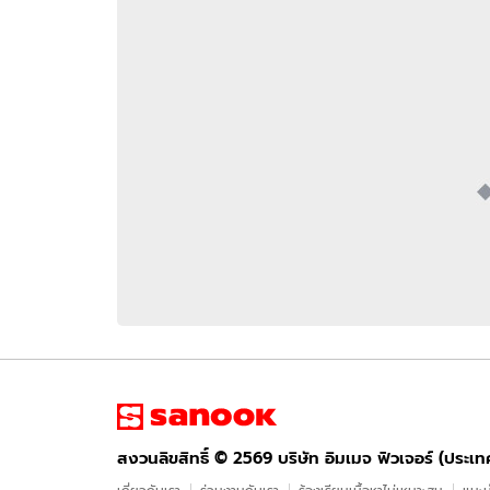
อัปเดตจีน
เช็กข่าวชัวร์
ติดตามสนุกโซเชี
ดาวน์โหลดสนุกแอปฟรี
สงวนลิขสิทธิ์ ©
2569
บริษัท อิมเมจ ฟิวเจอร์ (ประเทศไทย) จำกัด
สงวนลิขสิทธิ์ ©
2569
บริษัท อิมเมจ ฟิวเจอร์ (ประเ