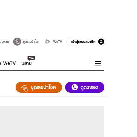
เข้าสู่ระบบสมาชิก
วจหวย
ขูดเลขนำโชค
WeTV
ve WeTV
นิยาย
รบรส
ความรู้รอบตัว
ขูดเลขนำโชค
ดูดวงสด
ฮาวทู
กูรู-รอบรู้