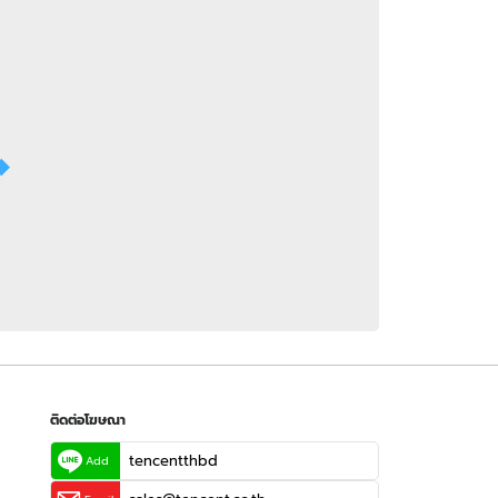
 WeTV
ติดต่อโฆษณา
tencentthbd
sales@tencent.co.th
รา
ร้องเรียนเนื้อหาไม่เหมาะสม
แนะนำติชม แจ้งปัญหาการใช้งาน
ติดต่อโฆษณา
tencentthbd
Add