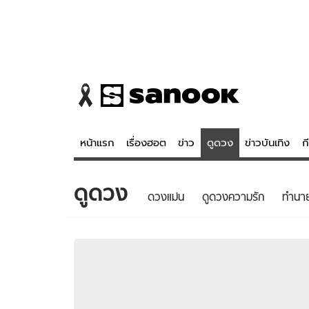
หน้าแรก
เรื่องฮอต
ข่าว
ดูดวง
ข่าวบันเทิง
ก
ดูดวง
ข่าว
ดูดวง - 
ดวงแม่น
ดูดวงความรัก
ทํานา
เรื่องฮอต
ดูดวง
ข่าว
หวยไทย
ข่าวบันเทิง
สถิติหวยไท
ข่าวกีฬา
หวยลาว
ข่าวเศรษฐกิจ