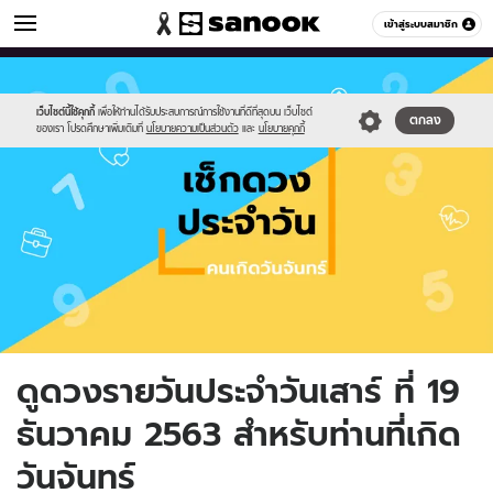
ดูดวง
เข้าสู่ระบบสมาชิก
หมวดอื่นๆ
//s.isanook.com/ho/0/ud/fxd/day/day-
Sanook
//s.isanook.com/sr/0/images/logo-
600
60
2.png
new-
sanook.png
เว็บไซต์นี้ใช้คุกกี้
เพื่อให้ท่านได้รับประสบการณ์การใช้งานที่ดีที่สุดบน เว็บไซต์
ตกลง
ของเรา โปรดศึกษาเพิ่มเติมที่
นโยบายความเป็นส่วนตัว
และ
นโยบายคุกกี้
ดูดวงรายวันประจำวันเสาร์ ที่ 19
ธันวาคม 2563 สำหรับท่านที่เกิด
วันจันทร์