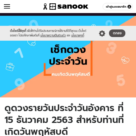
ดูดวง
เข้าสู่ระบบสมาชิก
หมวดอื่นๆ
//s.isanook.com/ho/0/ud/fxd/day/day-
Sanook
//s.isanook.com/sr/0/images/logo-
600
60
5.png
new-
sanook.png
เว็บไซต์นี้ใช้คุกกี้
เพื่อให้ท่านได้รับประสบการณ์การใช้งานที่ดีที่สุดบน เว็บไซต์
ตกลง
ของเรา โปรดศึกษาเพิ่มเติมที่
นโยบายความเป็นส่วนตัว
และ
นโยบายคุกกี้
ดูดวงรายวันประจำวันอังคาร ที่
15 ธันวาคม 2563 สำหรับท่านที่
เกิดวันพฤหัสบดี