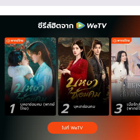
ซีรีส์ฮิตจาก
1
2
3
บุหงาซ่อนคม (พากย์
เมื่อรั
บุหงาซ่อนคม
ไทย)
(พากย์
ไปที่ WeTV