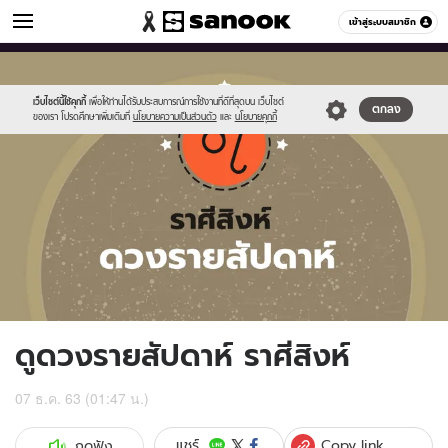
ดูดวง
เข้าสู่ระบบสมาชิก
หมวดอื่นๆ
//s.isanook.com/ho/0/ud/fxd/week/weekly-
Sanook
//s.isanook.com/sr/0/images/logo-
600
60
horoscope-
new-
leo_zodiac.jpg
sanook.png
เว็บไซต์นี้ใช้คุกกี้
เพื่อให้ท่านได้รับประสบการณ์การใช้งานที่ดีที่สุดบน เว็บไซต์
ตกลง
ของเรา โปรดศึกษาเพิ่มเติมที่
นโยบายความเป็นส่วนตัว
และ
นโยบายคุกกี้
ดูดวงรายสัปดาห์ ราศีสิงห์
07 ธ.ค. 63 (01:47 น.)
Copy link
แชร์
กดฟัง