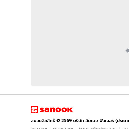
อัปเดตจีน
เช็กข่าวชัวร์
ติดตามสนุกโซเชี
ดาวน์โหลดสนุกแอปฟรี
สงวนลิขสิทธิ์ ©
2569
บริษัท อิมเมจ ฟิวเจอร์ (ประเทศไทย) จำกัด
สงวนลิขสิทธิ์ ©
2569
บริษัท อิมเมจ ฟิวเจอร์ (ประเ