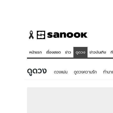
หน้าแรก
เรื่องฮอต
ข่าว
ดูดวง
ข่าวบันเทิง
ก
ดูดวง
ข่าว
ดูดวง - 
ดวงแม่น
ดูดวงความรัก
ทํานา
เรื่องฮอต
ดูดวง
ข่าว
หวยไทย
ข่าวบันเทิง
สถิติหวยไท
ข่าวกีฬา
หวยลาว
ข่าวเศรษฐกิจ