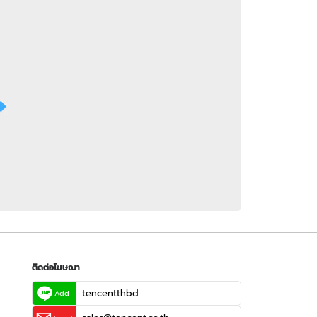
 WeTV
ติดต่อโฆษณา
tencentthbd
sales@tencent.co.th
รา
ร้องเรียนเนื้อหาไม่เหมาะสม
แนะนำติชม แจ้งปัญหาการใช้งาน
ติดต่อโฆษณา
tencentthbd
Add