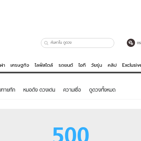
ตร
ีฬา
เศรษฐกิจ
ไลฟ์สไตล์
รถยนต์
ไอที
วัยรุ่น
คลิป
Exclusi
ตรวจหวย
ไลฟ์สไตล์
บันเทิงค
ยทายทัก
หมอดัง ดวงเด่น
ความเชื่อ
ดูดวงทั้งหมด
ผู้หญิง
หนัง-ละคร
ผู้ชาย
เพลง
ย
วัยรุ่น
เกมส์
500
ไอที
คลิป
รถยนต์
พอดแคสต์