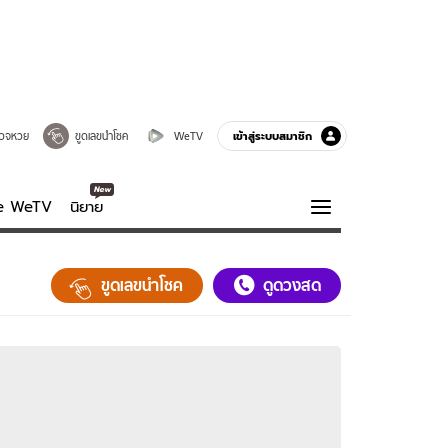
เข้าสู่ระบบสมาชิก
วจหวย
ขูดเลขนำโชค
WeTV
ve WeTV
นิยาย
รบรส
ความรู้รอบตัว
ขูดเลขนำโชค
ดูดวงสด
ฮาวทู
กูรู-รอบรู้