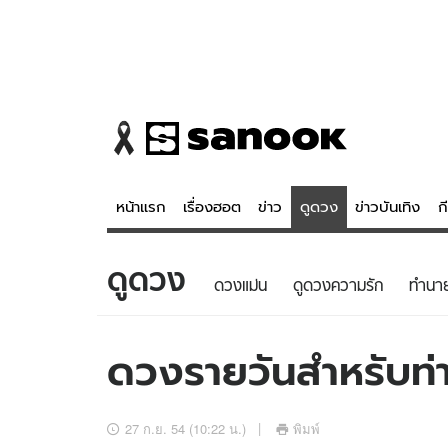
หน้าแรก
เรื่องฮอต
ข่าว
ดูดวง
ข่าวบันเทิง
ก
ดูดวง
ข่าว
ดูดวง - 
ดวงแม่น
ดูดวงความรัก
ทํานา
เรื่องฮอต
ดูดวง
ข่าว
หวยไทย
ดวงรายวันสำหรับท่าน
ข่าวบันเทิง
สถิติหวยไท
ข่าวกีฬา
หวยลาว
27 ก.ย. 54 (10:22 น.)
พิมพ์
ข่าวเศรษฐกิจ