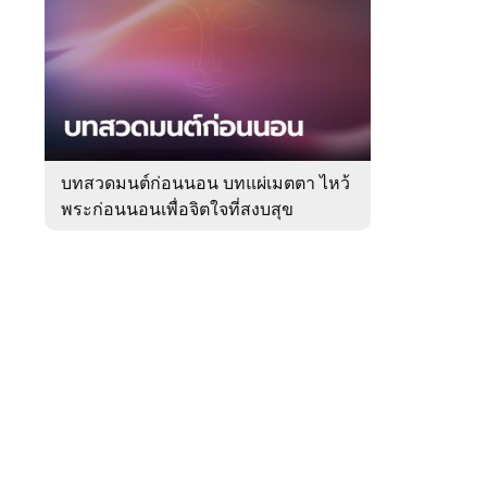
สัปดาห์
ของ
Sanook
ดูด
 WeTV
วง
บทสวดมนต์ก่อนนอน บทแผ่เมตตา ไหว้
พระก่อนนอนเพื่อจิตใจที่สงบสุข
ติดต่อโฆษณา
tencentthbd
sales@tencent.co.th
รา
ร้องเรียนเนื้อหาไม่เหมาะสม
แนะนำติชม แจ้งปัญหาการใช้งาน