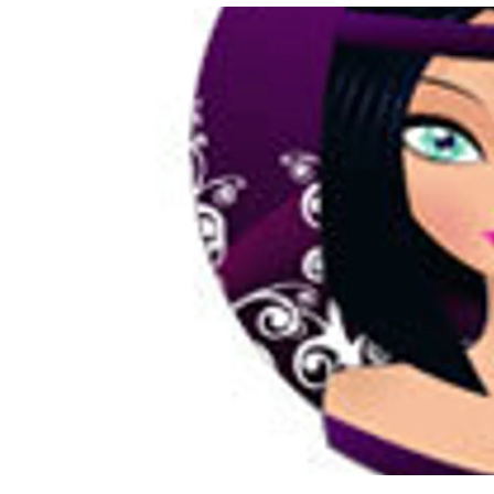
อัปเดตจีน
เช็กข่าวชัวร์
ติดตามสนุกโซเชี
ดาวน์โหลดสนุกแอปฟรี
สงวนลิขสิทธิ์ ©
2569
บริษัท อิมเมจ ฟิวเจอร์ (ประเทศไทย) จำกัด