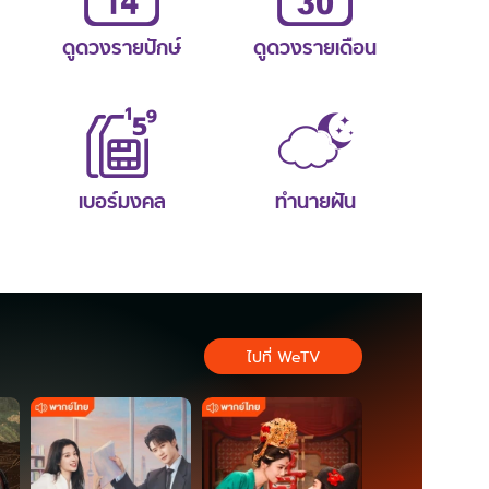
ดูดวงรายปักษ์
ดูดวงรายเดือน
เบอร์มงคล
ทำนายฝัน
ไปที่ WeTV