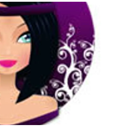
สุขภาพ
ดูทีวี
เที่ยว-กิน
WeTV
Tasteful Thailand
Exclusive
Sanook Choice
นิยาย
ยลได้ที่
ร่วมงานกับเ