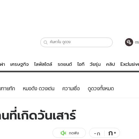
ตร
ีฬา
เศรษฐกิจ
ไลฟ์สไตล์
รถยนต์
ไอที
วัยรุ่น
คลิป
Exclusi
ตรวจหวย
ไลฟ์สไตล์
บันเทิงค
ยทายทัก
หมอดัง ดวงเด่น
ความเชื่อ
ดูดวงทั้งหมด
ผู้หญิง
หนัง-ละคร
ผู้ชาย
เพลง
ที่เกิดวันเสาร์
ย
วัยรุ่น
เกมส์
ไอที
คลิป
ก
+
-
ก
กดฟัง
รถยนต์
พอดแคสต์