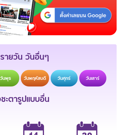
รายวัน วันอื่นๆ
วัน
พุธ
วัน
พฤหัสบดี
วัน
ศุกร์
วัน
เสาร์
ะตารูปแบบอื่น