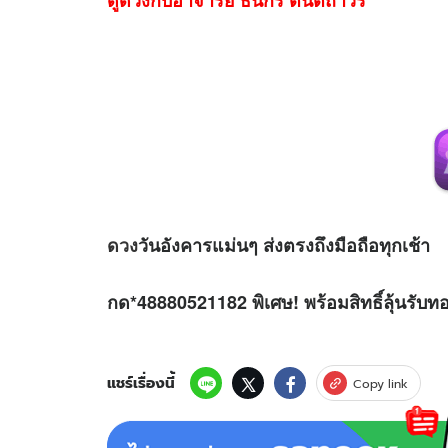
ดูดวงกับอาจารย์ ธนกร ตันติถาวร
ดวง
วันอังคารแม่นๆ ส่งตรงถึงมือถือทุกเช้า
กด*48880521182 พิเศษ! พร้อมสิทธิ์ลุ้นรับท
แชร์เรื่องนี้
Copy link