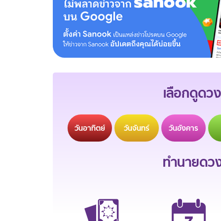
เลือกดูดวง
วัน
อาทิตย์
วัน
จันทร์
วัน
อังคาร
ทำนายดวงช