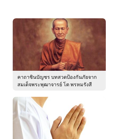
คาถาชินบัญชร บทสวดป้องกันภัยจาก
สมเด็จพระพุฒาจารย์ โต พรหมรังสี