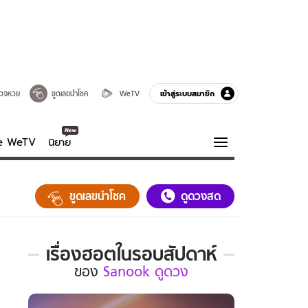
เข้าสู่ระบบสมาชิก
วจหวย
ขูดเลขนำโชค
WeTV
ve WeTV
นิยาย
รบรส
ความรู้รอบตัว
ขูดเลขนำโชค
ดูดวงสด
ฮาวทู
กูรู-รอบรู้
เรื่องฮอตในรอบสัปดาห์
เรื่อง
ของ
Sanook ดูดวง
ฮอต
ใน
รอบ