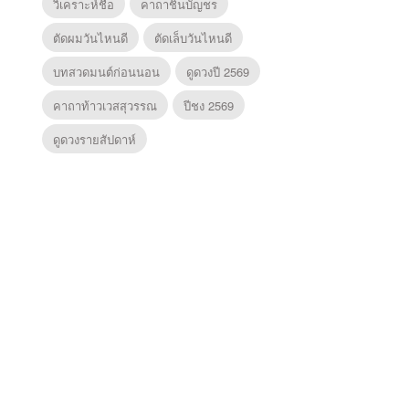
วิเคราะห์ชื่อ
คาถาชินบัญชร
ตัดผมวันไหนดี
ตัดเล็บวันไหนดี
บทสวดมนต์ก่อนนอน
ดูดวงปี 2569
คาถาท้าวเวสสุวรรณ
ปีชง 2569
ดูดวงรายสัปดาห์