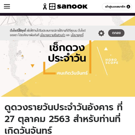
ดูดวง
เข้าสู่ระบบสมาชิก
หมวดอื่นๆ
//s.isanook.com/ho/0/ud/fxd/day/daily-
Sanook
//s.isanook.com/sr/0/images/logo-
600
60
horoscope-
new-
monday.jpg
sanook.png
เว็บไซต์นี้ใช้คุกกี้
เพื่อให้ท่านได้รับประสบการณ์การใช้งานที่ดีที่สุดบน เว็บไซต์
ตกลง
ของเรา โปรดศึกษาเพิ่มเติมที่
นโยบายความเป็นส่วนตัว
และ
นโยบายคุกกี้
ดูดวงรายวันประจำวันอังคาร ที่
27 ตุลาคม 2563 สำหรับท่านที่
เกิดวันจันทร์