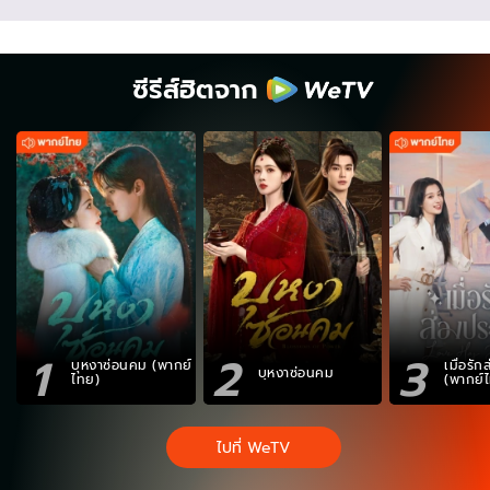
ซีรีส์ฮิตจาก
1
2
3
บุหงาซ่อนคม (พากย์
เมื่อรั
บุหงาซ่อนคม
ไทย)
(พากย์
ไปที่ WeTV