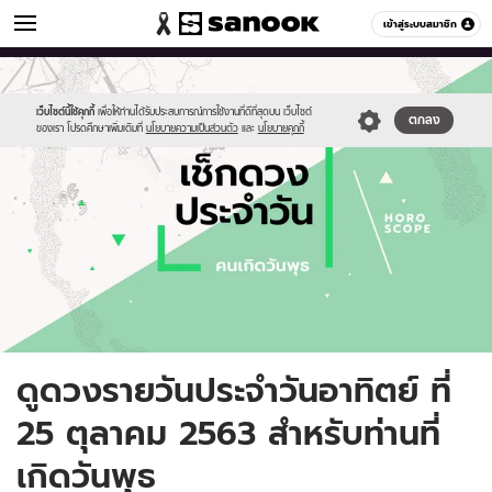
ดูดวง
เข้าสู่ระบบสมาชิก
หมวดอื่นๆ
//s.isanook.com/ho/0/ud/fxd/day/daily-
Sanook
//s.isanook.com/sr/0/images/logo-
600
60
horoscope-
new-
wednesday.jpg
sanook.png
เว็บไซต์นี้ใช้คุกกี้
เพื่อให้ท่านได้รับประสบการณ์การใช้งานที่ดีที่สุดบน เว็บไซต์
ตกลง
ของเรา โปรดศึกษาเพิ่มเติมที่
นโยบายความเป็นส่วนตัว
และ
นโยบายคุกกี้
ดูดวงรายวันประจำวันอาทิตย์ ที่
25 ตุลาคม 2563 สำหรับท่านที่
เกิดวันพุธ