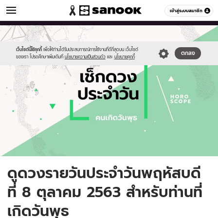
ดูดวง
เข้าสู่ระบบสมาชิก
หมวดอื่นๆ
//s.isanook.com/ho/0/ud/fxd/day/daily-
Sanook
//s.isanook.com/sr/0/images/logo-
600
60
horoscope-
new-
wednesday.jpg
sanook.png
เว็บไซต์นี้ใช้คุกกี้
เพื่อให้ท่านได้รับประสบการณ์การใช้งานที่ดีที่สุดบน เว็บไซต์
ตกลง
ของเรา โปรดศึกษาเพิ่มเติมที่
นโยบายความเป็นส่วนตัว
และ
นโยบายคุกกี้
ดูดวงรายวันประจำวันพฤหัสบดี
ที่ 8 ตุลาคม 2563 สำหรับท่านที่
เกิดวันพุธ