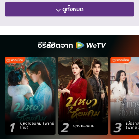
ดูทั้งหมด
ซีรีส์ฮิตจาก
1
2
3
บุหงาซ่อนคม (พากย์
เมื่อรั
บุหงาซ่อนคม
ไทย)
(พากย์