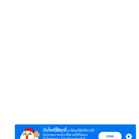
6
7
8
ยุทธ์
หากวินาทีนั้นไม่
ซอโซ่ล่ามธีร์
มหาศึ
พบเธอ (พากย์
(Uncut Ver.)
(พากย
ย)
ไทย)
เว็บไซต์นี้ใช้คุกกี้
เราใช้คุกกี้เพื่อให้ท่านได้
รับประสบการณ์การใช้งานที่ดีที่สุดบน
ตกลง
เว็บไซต์ของเรา โปรดศึกษาเพิ่มเติมที่