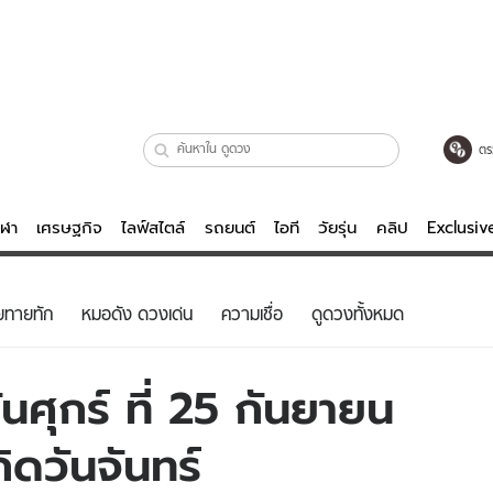
ตร
ีฬา
เศรษฐกิจ
ไลฟ์สไตล์
รถยนต์
ไอที
วัยรุ่น
คลิป
Exclusi
ตรวจหวย
ไลฟ์สไตล์
บันเทิงค
ยทายทัก
หมอดัง ดวงเด่น
ความเชื่อ
ดูดวงทั้งหมด
ผู้หญิง
หนัง-ละคร
ผู้ชาย
เพลง
ศุกร์ ที่ 25 กันยายน
ย
วัยรุ่น
เกมส์
ิดวันจันทร์
ไอที
คลิป
รถยนต์
พอดแคสต์