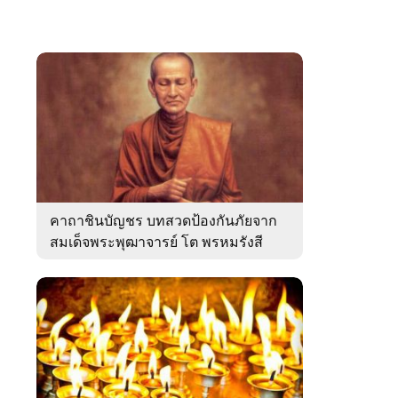
คาถาชินบัญชร บทสวดป้องกันภัยจาก
สมเด็จพระพุฒาจารย์ โต พรหมรังสี