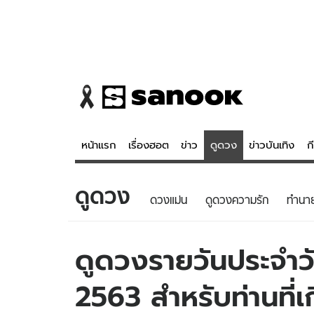
หน้าแรก
เรื่องฮอต
ข่าว
ดูดวง
ข่าวบันเทิง
ก
ดูดวง
ข่าว
ดูดวง - 
ดวงแม่น
ดูดวงความรัก
ทํานา
เรื่องฮอต
ดูดวง
ข่าว
หวยไทย
ดูดวงรายวันประจำวัน
ข่าวบันเทิง
สถิติหวยไท
2563 สำหรับท่านที่เก
ข่าวกีฬา
หวยลาว
ข่าวเศรษฐกิจ