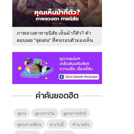
ภาพลวงตาทายนิสัย เห็นม้ากี่ตัว? คำ
ตอบเผย "จุดเด่น" ที่คนรอบตัวมองเห็น
ในตัวคุณ
คำค้นยอดฮิต
ดูดวง
ดูดวงรายวัน
ดูดวงรายปักษ์
ดูดวงรายเดือน
ดวงวันนี้
ทํานายฝัน