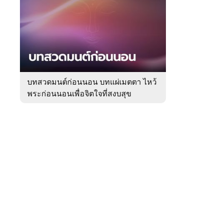
สัปดาห์
ของ
Sanook
ดูด
 WeTV
วง
บทสวดมนต์ก่อนนอน บทแผ่เมตตา ไหว้
พระก่อนนอนเพื่อจิตใจที่สงบสุข
ติดต่อโฆษณา
tencentthbd
sales@tencent.co.th
รา
ร้องเรียนเนื้อหาไม่เหมาะสม
แนะนำติชม แจ้งปัญหาการใช้งาน