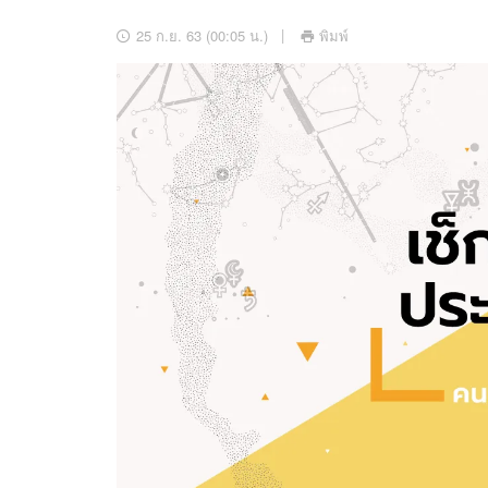
อัปเดตจีน
25 ก.ย. 63 (00:05 น.)
พิมพ์
เช็กข่าวชัวร์
ติดตามสนุกโซเชี
ดาวน์โหลดสนุกแอปฟรี
สงวนลิขสิทธิ์ ©
2569
บริษัท อิมเมจ ฟิวเจอร์ (ประเทศไทย) จำกัด