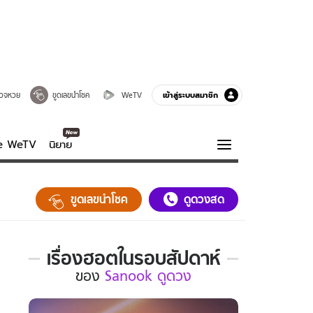
เข้าสู่ระบบสมาชิก
วจหวย
ขูดเลขนำโชค
WeTV
ve WeTV
นิยาย
รบรส
ความรู้รอบตัว
ขูดเลขนำโชค
ดูดวงสด
ฮาวทู
กูรู-รอบรู้
เรื่องฮอตในรอบสัปดาห์
เรื่อง
ของ
Sanook ดูดวง
ฮอต
ใน
รอบ