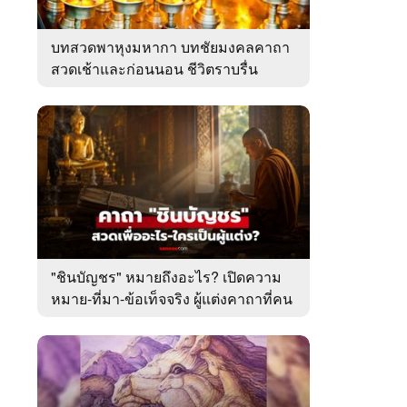
บทสวดพาหุงมหากา บทชัยมงคลคาถา
สวดเช้าและก่อนนอน ชีวิตราบรื่น
"ชินบัญชร" หมายถึงอะไร? เปิดความ
หมาย-ที่มา-ข้อเท็จจริง ผู้แต่งคาถาที่คน
ไทยคุ้นเคย