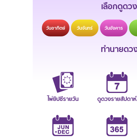
เลือกดูดวง
วัน
อาทิตย์
วัน
จันทร์
วัน
อังคาร
ทำนายดวงช
ไพ่ยิปซีรายวัน
ดูดวงรายสัปดาห์