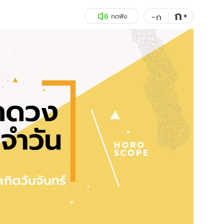
ก
สุขภาพ
+
ดูทีวี
-
ก
กดฟัง
เที่ยว-กิน
WeTV
Tasteful Thailand
Exclusive
Sanook Choice
นิยาย
ยลได้ที่
ร่วมงานกับเ