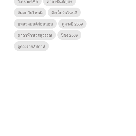
วิเคราะห์ชื่อ
คาถาชินบัญชร
ตัดผมวันไหนดี
ตัดเล็บวันไหนดี
บทสวดมนต์ก่อนนอน
ดูดวงปี 2569
คาถาท้าวเวสสุวรรณ
ปีชง 2569
ดูดวงรายสัปดาห์