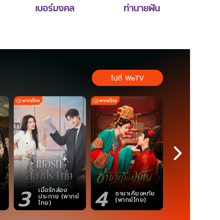
เบอร์มงคล
ทำนายฝัน
ไปที่ WeTV
3
4
5
เมื่อรักส่อง
ตำนานจอม
ชายาเคียงหทัย
ประกาย (พากย์
ภูตถังซาน
(พากย์ไทย)
ไทย)
(พากย์ไท