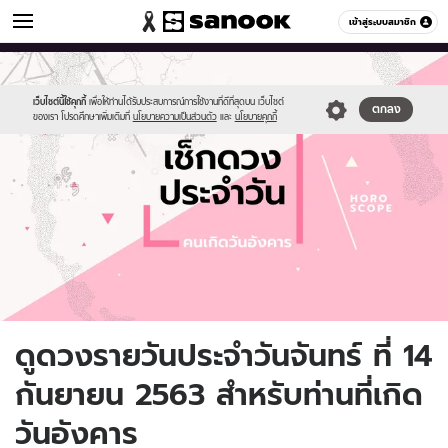
ดูดวง
เข้าสู่ระบบสมาชิก
หมวดอื่นๆ
//s.isanook.com/ho/0/ud/fxd/day/daily-
Sanook
//s.isanook.com/sr/0/images/logo-
600
60
horoscope-
new-
tuesday.jpg
sanook.png
เว็บไซต์นี้ใช้คุกกี้
เพื่อให้ท่านได้รับประสบการณ์การใช้งานที่ดีที่สุดบน เว็บไซต์
ตกลง
ของเรา โปรดศึกษาเพิ่มเติมที่
นโยบายความเป็นส่วนตัว
และ
นโยบายคุกกี้
ดูดวงรายวันประจำวันจันทร์ ที่ 14
กันยายน 2563 สำหรับท่านที่เกิด
วันอังคาร