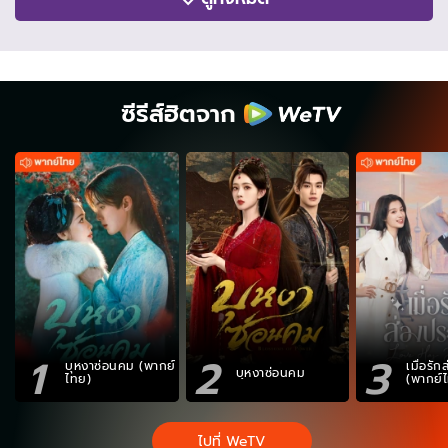
ซีรีส์ฮิตจาก
1
2
3
บุหงาซ่อนคม (พากย์
เมื่อรั
บุหงาซ่อนคม
ไทย)
(พากย์
ไปที่ WeTV