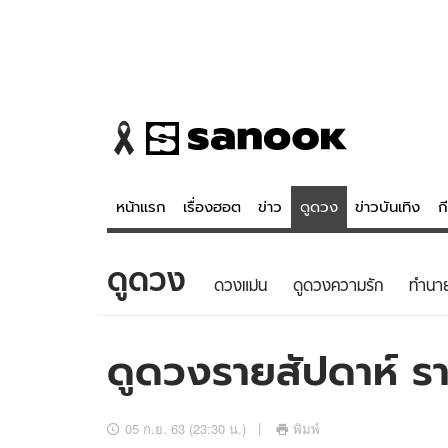
หน้าแรก
เรื่องฮอต
ข่าว
ดูดวง
ข่าวบันเทิง
ก
ดูดวง
ข่าว
ดูดวง - 
ดวงแม่น
ดูดวงความรัก
ทํานา
เรื่องฮอต
ดูดวง
ข่าว
หวยไทย
ดูดวงรายสัปดาห์ รา
ข่าวบันเทิง
สถิติหวยไท
ข่าวกีฬา
หวยลาว
05 ก.ย. 63 (23:30 น.)
พิมพ์
ข่าวเศรษฐกิจ