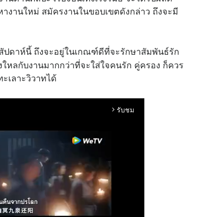
ะหางานใหม่ สมัครงานในขอบเขตดังกล่าว ถึงจะมี
ัปดาห์นี้ ถึงจะอยู่ในเกณฑ์ดีที่จะรักษาสัมพันธ์รัก
หลงใหลกับงานมากกว่าที่จะใส่ใจคนรัก คู่ครอง ก็ควร
ทะเลาะวิวาทได้
รับชม
arrow_forward_ios