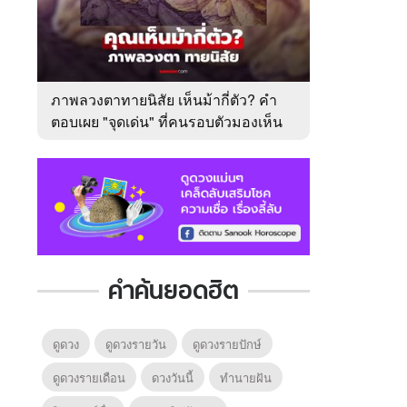
ภาพลวงตาทายนิสัย เห็นม้ากี่ตัว? คำ
ตอบเผย "จุดเด่น" ที่คนรอบตัวมองเห็น
ในตัวคุณ
คำค้นยอดฮิต
ดูดวง
ดูดวงรายวัน
ดูดวงรายปักษ์
ดูดวงรายเดือน
ดวงวันนี้
ทํานายฝัน