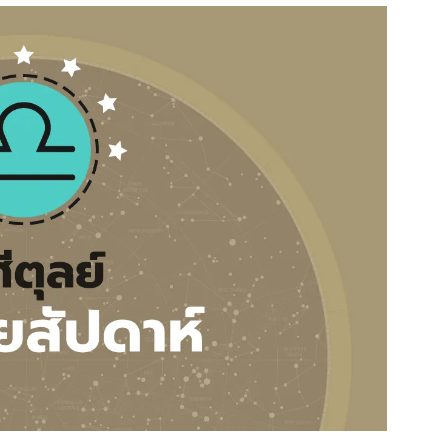
สุขภาพ
ดูทีวี
เที่ยว-กิน
WeTV
Tasteful Thailand
Exclusive
Sanook Choice
นิยาย
ยลได้ที่
ร่วมงานกับเ