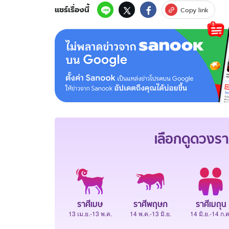
แชร์เรื่องนี้
Copy link
เลือกดู
ดวงรา
ราศีเมษ
ราศีพฤษภ
ราศีเมถุน
13 เม.ย.-13 พ.ค.
14 พ.ค.-13 มิ.ย.
14 มิ.ย.-14 ก.ค