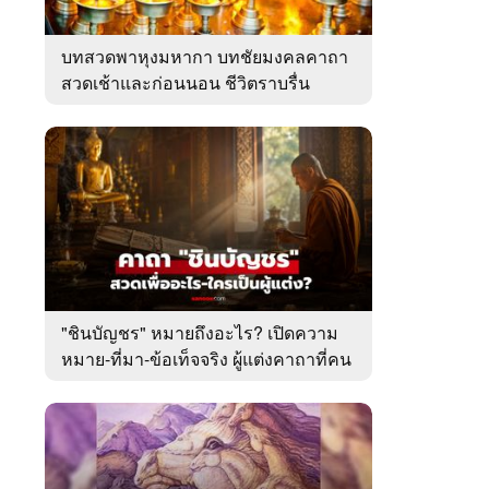
บทสวดพาหุงมหากา บทชัยมงคลคาถา
สวดเช้าและก่อนนอน ชีวิตราบรื่น
"ชินบัญชร" หมายถึงอะไร? เปิดความ
หมาย-ที่มา-ข้อเท็จจริง ผู้แต่งคาถาที่คน
ไทยคุ้นเคย