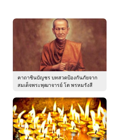
คาถาชินบัญชร บทสวดป้องกันภัยจาก
สมเด็จพระพุฒาจารย์ โต พรหมรังสี