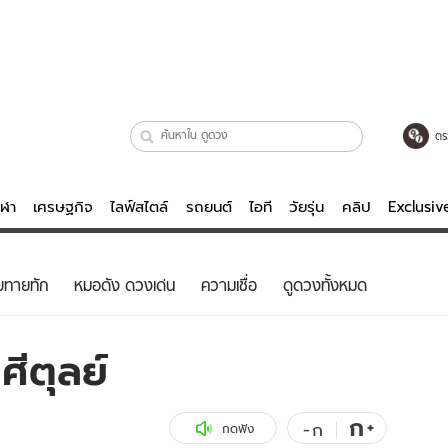
ตร
ีฬา
เศรษฐกิจ
ไลฟ์สไตล์
รถยนต์
ไอที
วัยรุ่น
คลิป
Exclusi
ตรวจหวย
ไลฟ์สไตล์
บันเทิงค
ยทายทัก
หมอดัง ดวงเด่น
ความเชื่อ
ดูดวงทั้งหมด
ผู้หญิง
หนัง-ละคร
ผู้ชาย
เพลง
ศีตุลย์
ย
วัยรุ่น
เกมส์
ไอที
คลิป
ก
+
-
ก
กดฟัง
รถยนต์
พอดแคสต์