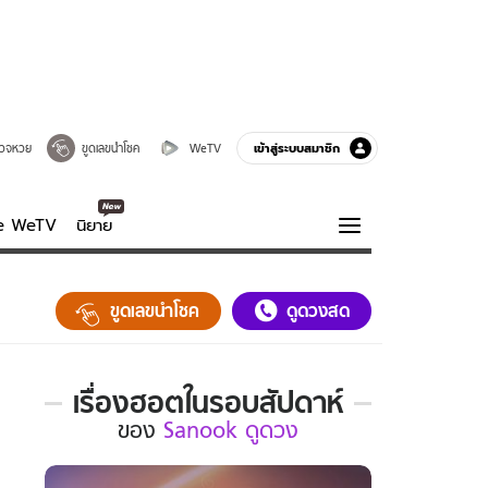
เข้าสู่ระบบสมาชิก
วจหวย
ขูดเลขนำโชค
WeTV
ve WeTV
นิยาย
รบรส
ความรู้รอบตัว
ขูดเลขนำโชค
ดูดวงสด
ฮาวทู
กูรู-รอบรู้
เรื่องฮอตในรอบสัปดาห์
เรื่อง
ของ
Sanook ดูดวง
ฮอต
ใน
รอบ