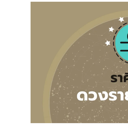
อัปเดตจีน
เช็กข่าวชัวร์
ติดตามสนุกโซเชี
ดาวน์โหลดสนุกแอปฟรี
สงวนลิขสิทธิ์ ©
2569
บริษัท อิมเมจ ฟิวเจอร์ (ประเทศไทย) จำกัด