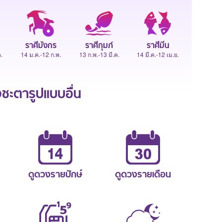
ราศีมังกร
ราศีกุมภ์
ราศีมีน
.
14 ม.ค.-12 ก.พ.
13 ก.พ.-13 มี.ค.
14 มี.ค.-12 เม.ย.
ะตารูปแบบอื่น
ดูดวงรายปักษ์
ดูดวงรายเดือน