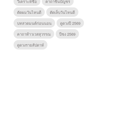
วิเคราะห์ชื่อ
คาถาชินบัญชร
ตัดผมวันไหนดี
ตัดเล็บวันไหนดี
บทสวดมนต์ก่อนนอน
ดูดวงปี 2569
คาถาท้าวเวสสุวรรณ
ปีชง 2569
ดูดวงรายสัปดาห์