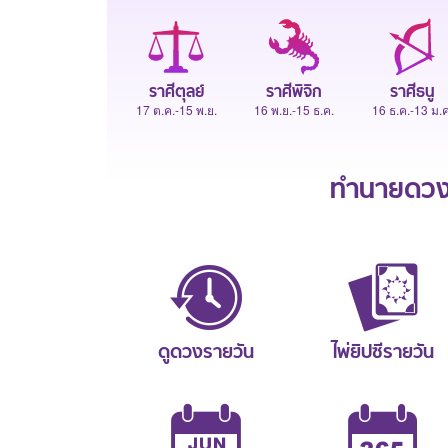
ราศีตุลย์
ราศีพิจิก
ราศีธนู
17 ต.ค.-15 พ.ย.
16 พ.ย.-15 ธ.ค.
16 ธ.ค.-13 ม.ค
ทำนายดวงช
ดูดวงรายวัน
ไพ่ยิปซีรายวัน