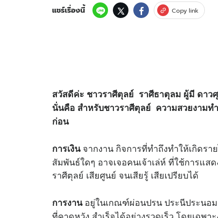
แชร์เรื่องนี้
Copy link
สวัสดีค่ะ ชาวราศีตุลย์ ราศีธาตุลม ผู้มี ดา
นั่นคือ สำหรับชาวราศีตุลย์ ความสวยงามทำใ
ก่อน
จากงาน กิจการที่ทำถึงทำให้เกิดรายไ
การเงิน
สัมพันธ์ใดๆ อาจเจอคนเจ้าเล่ห์ ที่ใช้การแส
ราศีตุลย์ เสียศูนย์ จนเสียรู้ เสียเปรียบได้
อยู่ในเกณฑ์ผ่อนปรน ประนีประนอม โด
การงาน
ที่คาดหวัง สำเร็จได้อย่างรวดเร็ว โดยเฉพาะงา