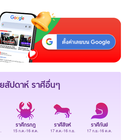
ยสัปดาห์
ราศีอื่นๆ
ราศีกรกฎ
ราศีสิงห์
ราศีกันย์
.
15 ก.ค.-16 ส.ค.
17 ส.ค.-16 ก.ย.
17 ก.ย.-16 ต.ค.