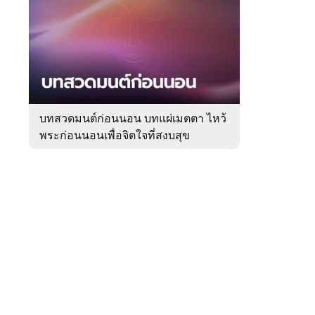
สัปดาห์
ของ
Sanook
ดูด
 WeTV
วง
บทสวดมนต์ก่อนนอน บทแผ่เมตตา ไหว้
พระก่อนนอนเพื่อจิตใจที่สงบสุข
ติดต่อโฆษณา
tencentthbd
sales@tencent.co.th
รา
ร้องเรียนเนื้อหาไม่เหมาะสม
แนะนำติชม แจ้งปัญหาการใช้งาน