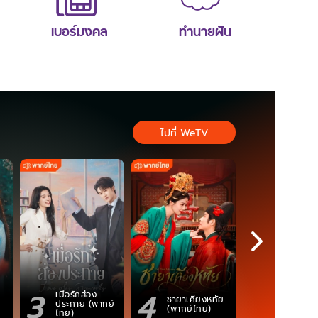
เบอร์มงคล
ทำนายฝัน
ไปที่ WeTV
3
4
5
เมื่อรักส่อง
ตำนานจอม
ชายาเคียงหทัย
ประกาย (พากย์
ภูตถังซาน
(พากย์ไทย)
ไทย)
(พากย์ไท