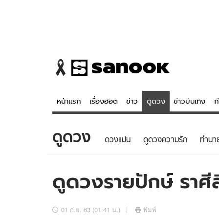
หน้าแรก
เรื่องฮอต
ข่าว
ดูดวง
ข่าวบันเทิง
ก
ดูดวง
ข่าว
ดูดวง - 
ดวงแม่น
ดูดวงความรัก
ทํานา
เรื่องฮอต
ดูดวง
ข่าว
หวยไทย
ดูดวงรายปักษ์ ราศีส
ข่าวบันเทิง
สถิติหวยไท
ข่าวกีฬา
หวยลาว
01 ก.ย. 63 (01:41 น.)
พิมพ์
ข่าวเศรษฐกิจ