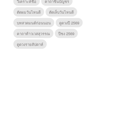
วิเคราะห์ชื่อ
คาถาชินบัญชร
ตัดผมวันไหนดี
ตัดเล็บวันไหนดี
บทสวดมนต์ก่อนนอน
ดูดวงปี 2569
คาถาท้าวเวสสุวรรณ
ปีชง 2569
ดูดวงรายสัปดาห์