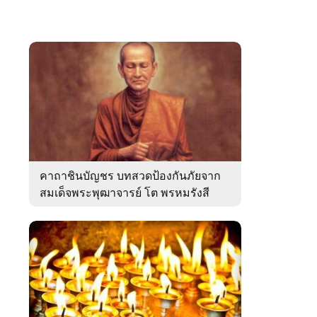
คาถาชินบัญชร บทสวดป้องกันภัยจาก
สมเด็จพระพุฒาจารย์ โต พรหมรังสี