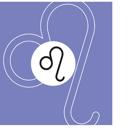
สุขภาพ
ดูทีวี
เที่ยว-กิน
WeTV
Tasteful Thailand
Exclusive
Sanook Choice
นิยาย
ยลได้ที่
ร่วมงานกับเ