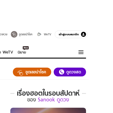
เข้าสู่ระบบสมาชิก
วจหวย
ขูดเลขนำโชค
WeTV
ve WeTV
นิยาย
รบรส
ความรู้รอบตัว
ขูดเลขนำโชค
ดูดวงสด
ฮาวทู
กูรู-รอบรู้
เรื่องฮอตในรอบสัปดาห์
เรื่อง
ของ
Sanook ดูดวง
ฮอต
ใน
รอบ