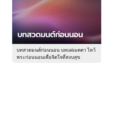
สัปดาห์
ของ
Sanook
ดูด
 WeTV
วง
บทสวดมนต์ก่อนนอน บทแผ่เมตตา ไหว้
พระก่อนนอนเพื่อจิตใจที่สงบสุข
ติดต่อโฆษณา
tencentthbd
sales@tencent.co.th
รา
ร้องเรียนเนื้อหาไม่เหมาะสม
แนะนำติชม แจ้งปัญหาการใช้งาน