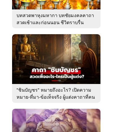
บทสวดพาหุงมหากา บทชัยมงคลคาถา
สวดเช้าและก่อนนอน ชีวิตราบรื่น
"ชินบัญชร" หมายถึงอะไร? เปิดความ
หมาย-ที่มา-ข้อเท็จจริง ผู้แต่งคาถาที่คน
ไทยคุ้นเคย