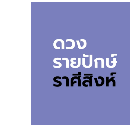
อัปเดตจีน
เช็กข่าวชัวร์
ติดตามสนุกโซเชี
ดาวน์โหลดสนุกแอปฟรี
สงวนลิขสิทธิ์ ©
2569
บริษัท อิมเมจ ฟิวเจอร์ (ประเทศไทย) จำกัด