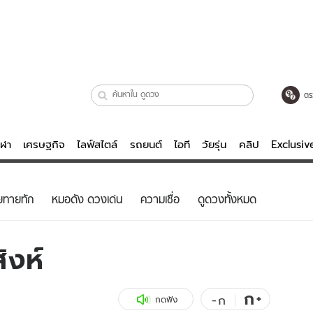
ตร
ีฬา
เศรษฐกิจ
ไลฟ์สไตล์
รถยนต์
ไอที
วัยรุ่น
คลิป
Exclusi
ตรวจหวย
ไลฟ์สไตล์
บันเทิงค
ยทายทัก
หมอดัง ดวงเด่น
ความเชื่อ
ดูดวงทั้งหมด
ผู้หญิง
หนัง-ละคร
ผู้ชาย
เพลง
ิงห์
ย
วัยรุ่น
เกมส์
ไอที
คลิป
ก
+
-
ก
กดฟัง
รถยนต์
พอดแคสต์