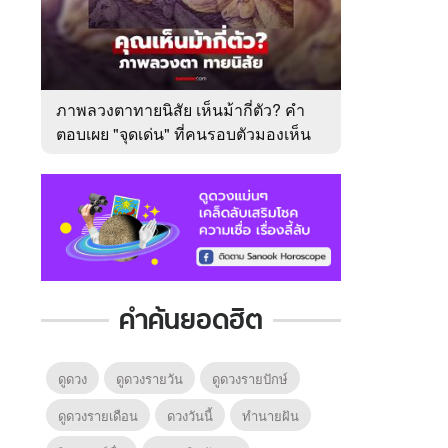
ภาพลวงตาทายนิสัย เห็นม้ากี่ตัว? คำ
ตอบเผย "จุดเด่น" ที่คนรอบตัวมองเห็น
ในตัวคุณ
คำค้นยอดฮิต
ดูดวง
ดูดวงรายวัน
ดูดวงรายปักษ์
ดูดวงรายเดือน
ดวงวันนี้
ทํานายฝัน