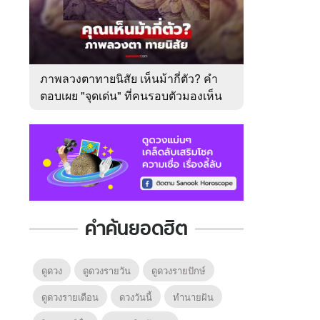
ภาพลวงตาทายนิสัย เห็นม้ากี่ตัว? คำ
ตอบเผย "จุดเด่น" ที่คนรอบตัวมองเห็น
ในตัวคุณ
คำค้นยอดฮิต
ดูดวง
ดูดวงรายวัน
ดูดวงรายปักษ์
ดูดวงรายเดือน
ดวงวันนี้
ทํานายฝัน