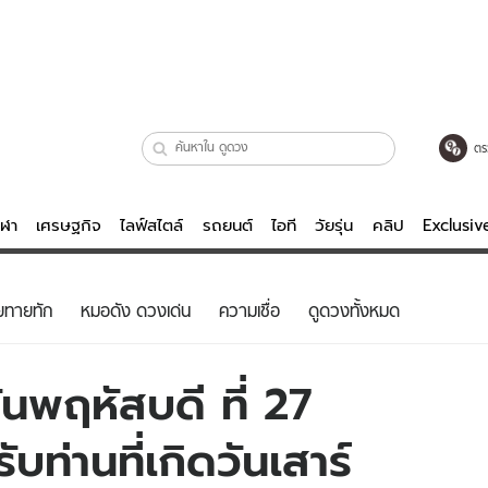
ตร
ีฬา
เศรษฐกิจ
ไลฟ์สไตล์
รถยนต์
ไอที
วัยรุ่น
คลิป
Exclusi
ตรวจหวย
ไลฟ์สไตล์
บันเทิงค
ยทายทัก
หมอดัง ดวงเด่น
ความเชื่อ
ดูดวงทั้งหมด
ผู้หญิง
หนัง-ละคร
ผู้ชาย
เพลง
นพฤหัสบดี ที่ 27
ย
วัยรุ่น
เกมส์
ท่านที่เกิดวันเสาร์
ไอที
คลิป
รถยนต์
พอดแคสต์