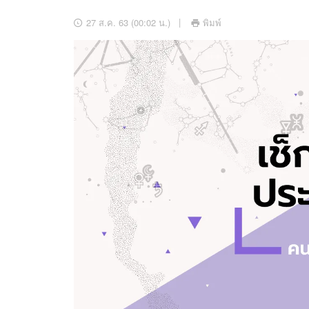
อัปเดตจีน
27 ส.ค. 63 (00:02 น.)
พิมพ์
เช็กข่าวชัวร์
ติดตามสนุกโซเชี
ดาวน์โหลดสนุกแอปฟรี
สงวนลิขสิทธิ์ ©
2569
บริษัท อิมเมจ ฟิวเจอร์ (ประเทศไทย) จำกัด