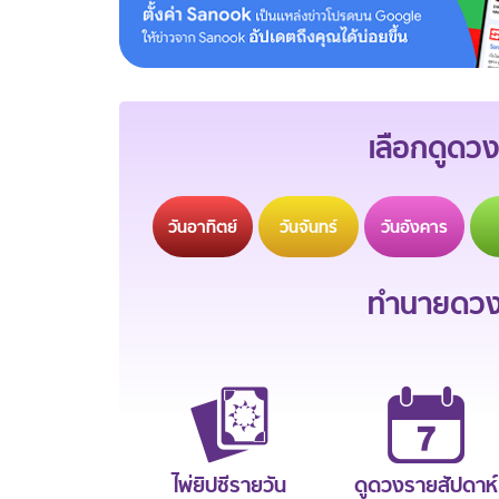
เลือกดูดวง
วัน
อาทิตย์
วัน
จันทร์
วัน
อังคาร
ทำนายดวงช
ไพ่ยิปซีรายวัน
ดูดวงรายสัปดาห์