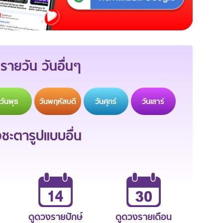
รายวัน วันอื่นๆ
วัน
พุธ
วัน
พฤหัสบดี
วัน
ศุกร์
วัน
เสาร์
ะตารูปแบบอื่น
ดูดวงรายปักษ์
ดูดวงรายเดือน