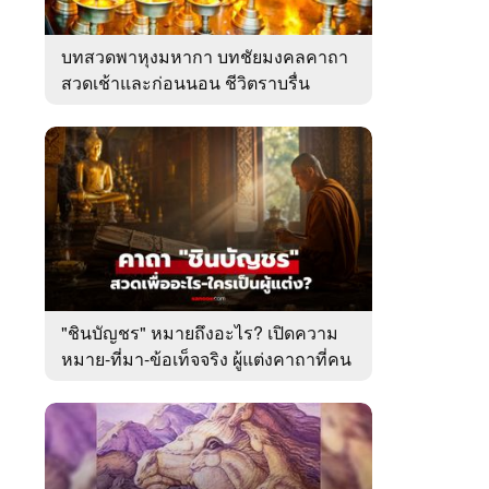
บทสวดพาหุงมหากา บทชัยมงคลคาถา
สวดเช้าและก่อนนอน ชีวิตราบรื่น
"ชินบัญชร" หมายถึงอะไร? เปิดความ
หมาย-ที่มา-ข้อเท็จจริง ผู้แต่งคาถาที่คน
ไทยคุ้นเคย