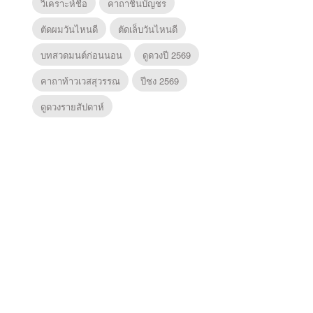
วิเคราะห์ชื่อ
คาถาชินบัญชร
ตัดผมวันไหนดี
ตัดเล็บวันไหนดี
บทสวดมนต์ก่อนนอน
ดูดวงปี 2569
คาถาท้าวเวสสุวรรณ
ปีชง 2569
ดูดวงรายสัปดาห์