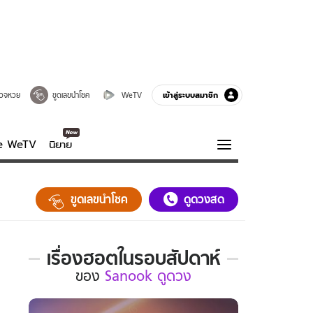
เข้าสู่ระบบสมาชิก
วจหวย
ขูดเลขนำโชค
WeTV
ve WeTV
นิยาย
รบรส
ความรู้รอบตัว
ขูดเลขนำโชค
ดูดวงสด
ฮาวทู
กูรู-รอบรู้
เรื่องฮอตในรอบสัปดาห์
เรื่อง
ของ
Sanook ดูดวง
ฮอต
ใน
รอบ