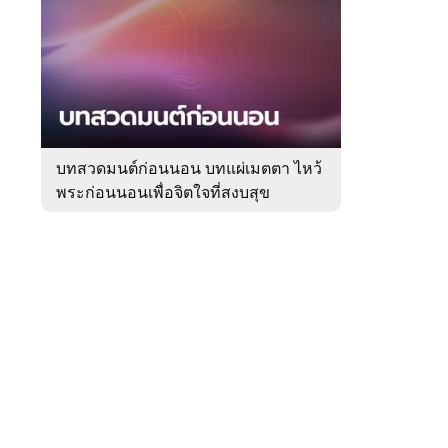
สัปดาห์
ของ
Sanook
ดูด
 WeTV
วง
บทสวดมนต์ก่อนนอน บทแผ่เมตตา ไหว้
พระก่อนนอนเพื่อจิตใจที่สงบสุข
ติดต่อโฆษณา
tencentthbd
sales@tencent.co.th
รา
ร้องเรียนเนื้อหาไม่เหมาะสม
แนะนำติชม แจ้งปัญหาการใช้งาน