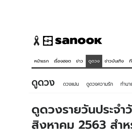
หน้าแรก
เรื่องฮอต
ข่าว
ดูดวง
ข่าวบันเทิง
ก
ดูดวง
ข่าว
ดูดวง - 
ดวงแม่น
ดูดวงความรัก
ทํานา
เรื่องฮอต
ดูดวง
ข่าว
หวยไทย
ดูดวงรายวันประจำวั
ข่าวบันเทิง
สถิติหวยไท
สิงหาคม 2563 สำหรับ
ข่าวกีฬา
หวยลาว
ข่าวเศรษฐกิจ