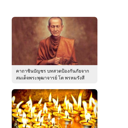
คาถาชินบัญชร บทสวดป้องกันภัยจาก
สมเด็จพระพุฒาจารย์ โต พรหมรังสี