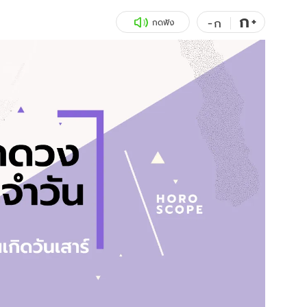
ก
สุขภาพ
+
ดูทีวี
-
ก
กดฟัง
เที่ยว-กิน
WeTV
Tasteful Thailand
Exclusive
Sanook Choice
นิยาย
ยลได้ที่
ร่วมงานกับเ