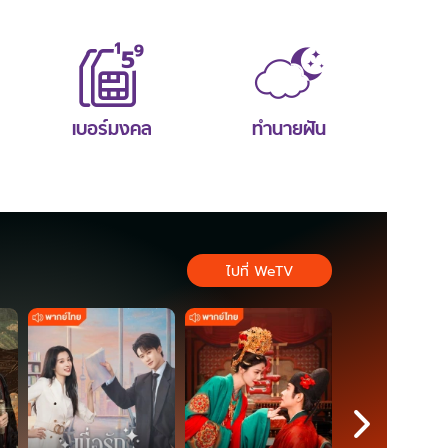
เบอร์มงคล
ทำนายฝัน
ไปที่ WeTV