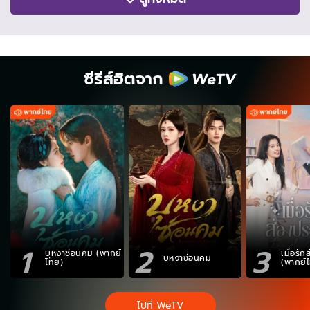
ซีรีส์ฮิตจาก
1
2
3
บุหงาซ่อนคม (พากย์
เมื่อรั
บุหงาซ่อนคม
ไทย)
(พากย์
ไปที่ WeTV