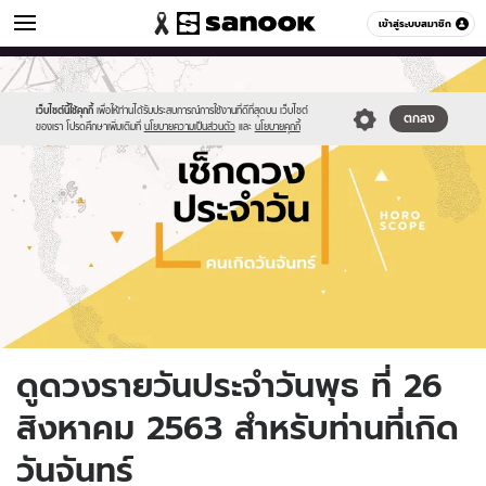
ดูดวง
เข้าสู่ระบบสมาชิก
หมวดอื่นๆ
//s.isanook.com/ho/0/ud/fxd/day/daily-
Sanook
//s.isanook.com/sr/0/images/logo-
600
60
horoscope-
new-
monday.jpg
sanook.png
เว็บไซต์นี้ใช้คุกกี้
เพื่อให้ท่านได้รับประสบการณ์การใช้งานที่ดีที่สุดบน เว็บไซต์
ตกลง
ของเรา โปรดศึกษาเพิ่มเติมที่
นโยบายความเป็นส่วนตัว
และ
นโยบายคุกกี้
ดูดวงรายวันประจำวันพุธ ที่ 26
สิงหาคม 2563 สำหรับท่านที่เกิด
วันจันทร์