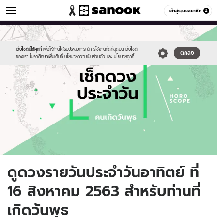
ดูดวง
เข้าสู่ระบบสมาชิก
หมวดอื่นๆ
//s.isanook.com/ho/0/ud/fxd/day/daily-
Sanook
//s.isanook.com/sr/0/images/logo-
600
60
horoscope-
new-
wednesday.jpg
sanook.png
เว็บไซต์นี้ใช้คุกกี้
เพื่อให้ท่านได้รับประสบการณ์การใช้งานที่ดีที่สุดบน เว็บไซต์
ตกลง
ของเรา โปรดศึกษาเพิ่มเติมที่
นโยบายความเป็นส่วนตัว
และ
นโยบายคุกกี้
ดูดวงรายวันประจำวันอาทิตย์ ที่
16 สิงหาคม 2563 สำหรับท่านที่
เกิดวันพุธ