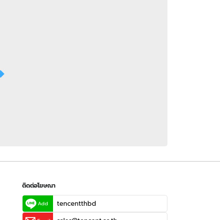
 WeTV
ติดต่อโฆษณา
tencentthbd
sales@tencent.co.th
รา
ร้องเรียนเนื้อหาไม่เหมาะสม
แนะนำติชม แจ้งปัญหาการใช้งาน
ติดต่อโฆษณา
tencentthbd
Add