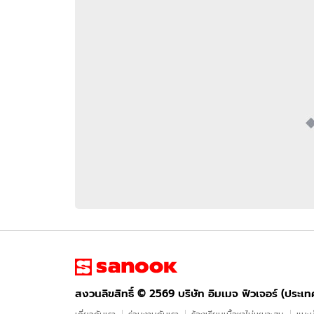
อัปเดตจีน
เช็กข่าวชัวร์
ติดตามสนุกโซเชี
ดาวน์โหลดสนุกแอปฟรี
สงวนลิขสิทธิ์ ©
2569
บริษัท อิมเมจ ฟิวเจอร์ (ประเทศไทย) จำกัด
สงวนลิขสิทธิ์ ©
2569
บริษัท อิมเมจ ฟิวเจอร์ (ประเ