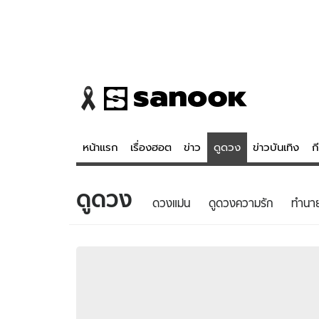
หน้าแรก
เรื่องฮอต
ข่าว
ดูดวง
ข่าวบันเทิง
ก
ดูดวง
ข่าว
ดูดวง - 
ดวงแม่น
ดูดวงความรัก
ทํานา
เรื่องฮอต
ดูดวง
ข่าว
หวยไทย
ข่าวบันเทิง
สถิติหวยไท
ข่าวกีฬา
หวยลาว
ข่าวเศรษฐกิจ