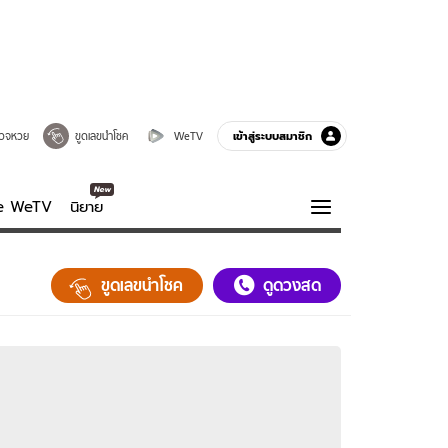
เข้าสู่ระบบสมาชิก
วจหวย
ขูดเลขนำโชค
WeTV
ve WeTV
นิยาย
รบรส
ความรู้รอบตัว
ขูดเลขนำโชค
ดูดวงสด
ฮาวทู
กูรู-รอบรู้