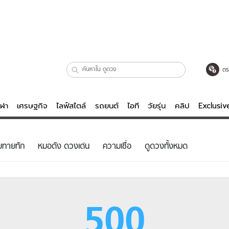
ตร
ีฬา
เศรษฐกิจ
ไลฟ์สไตล์
รถยนต์
ไอที
วัยรุ่น
คลิป
Exclusi
ตรวจหวย
ไลฟ์สไตล์
บันเทิงค
ยทายทัก
หมอดัง ดวงเด่น
ความเชื่อ
ดูดวงทั้งหมด
ผู้หญิง
หนัง-ละคร
ผู้ชาย
เพลง
ย
วัยรุ่น
เกมส์
500
ไอที
คลิป
รถยนต์
พอดแคสต์