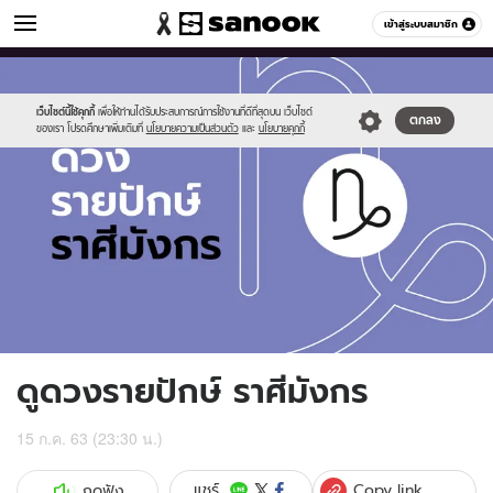
ดูดวง
เข้าสู่ระบบสมาชิก
หมวดอื่นๆ
//s.isanook.com/ho/0/ud/fxd/fortnightly/fortnightly-
Sanook
//s.isanook.com/sr/0/images/logo-
600
60
capricorn.jpg
new-
sanook.png
เว็บไซต์นี้ใช้คุกกี้
เพื่อให้ท่านได้รับประสบการณ์การใช้งานที่ดีที่สุดบน เว็บไซต์
ตกลง
ของเรา โปรดศึกษาเพิ่มเติมที่
นโยบายความเป็นส่วนตัว
และ
นโยบายคุกกี้
ดูดวงรายปักษ์ ราศีมังกร
15 ก.ค. 63 (23:30 น.)
Copy link
แชร์
กดฟัง