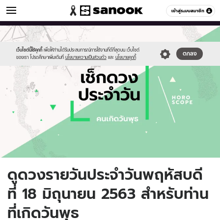
ดูดวง
เข้าสู่ระบบสมาชิก
หมวดอื่นๆ
//s.isanook.com/ho/0/ud/fxd/day/daily-
Sanook
//s.isanook.com/sr/0/images/logo-
600
60
horoscope-
new-
wednesday.jpg
sanook.png
เว็บไซต์นี้ใช้คุกกี้
เพื่อให้ท่านได้รับประสบการณ์การใช้งานที่ดีที่สุดบน เว็บไซต์
ตกลง
ของเรา โปรดศึกษาเพิ่มเติมที่
นโยบายความเป็นส่วนตัว
และ
นโยบายคุกกี้
ดูดวงรายวันประจำวันพฤหัสบดี
ที่ 18 มิถุนายน 2563 สำหรับท่าน
ที่เกิดวันพุธ