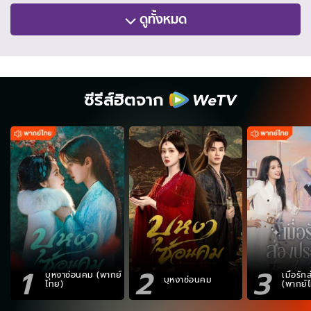
ดูทั้งหมด
ซีรีส์ฮิตจาก
1
2
3
บุหงาซ่อนคม (พากย์
เมื่อรั
บุหงาซ่อนคม
ไทย)
(พากย์