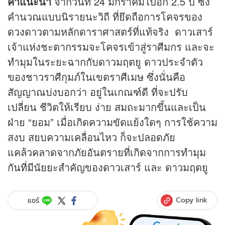
คำแนะนำ
จากวันที่ 24 มกราคมไปอีก 2.5 ปี ซึ่ง
คำนวณแบบนิรายนะวิถี ที่ยึดถือการโคจรของ
ดวง
ดาวตามหลักดาราศาสตร์ที่แท้จริง ดาวเสาร์
เจ้าแห่งชะตากรรมจะโคจรเข้าสู่ราศีมกร และจะ
ทำมุมในระยะฉากกับดาวมฤตยู ดาวประจำตัว
ของชาวราศีกุมภ์ในเขตราศีเมษ ซึ่งนั่นคือ
สัญญาณบ่งบอกว่า อยู่ในเกณฑ์ดี ที่จะปรับ
เปลี่ยน ชีวิตให้เรียบ ง่าย สมถะมากขึ้นและเป็น
ฝ่าย “ยอม” เมื่อเกิดความขัดแย้งใดๆ การใช้ความ
สงบ สยบความเคลื่อนไหว ก็จะปลอดภัย
แคล้วคลาดจากภัยอันตรายที่เกิดจากการทำมุม
กันที่มีนัยยะสำคัญของดาวเสาร์ และ ดาวมฤตยู
Copy link
แชร์