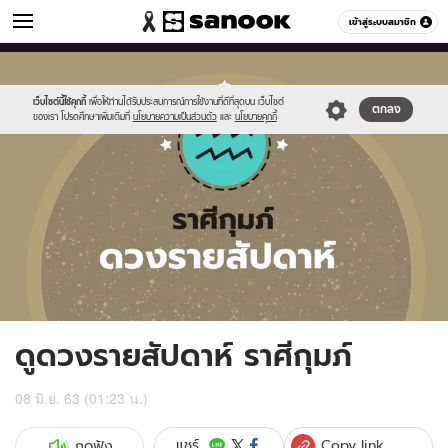
ดูดวง
เข้าสู่ระบบสมาชิก
หมวดอื่นๆ
//s.isanook.com/ho/0/ud/fxd/week/weekly-
Sanook
//s.isanook.com/sr/0/images/logo-
600
60
horoscope-
new-
aquarius_zod.jpg
sanook.png
เว็บไซต์นี้ใช้คุกกี้
เพื่อให้ท่านได้รับประสบการณ์การใช้งานที่ดีที่สุดบน เว็บไซต์
ตกลง
ของเรา โปรดศึกษาเพิ่มเติมที่
นโยบายความเป็นส่วนตัว
และ
นโยบายคุกกี้
ดูดวงรายสัปดาห์ ราศีกุมภ์
08 มิ.ย. 63 (01:23 น.)
Copy link
แชร์
กดฟัง