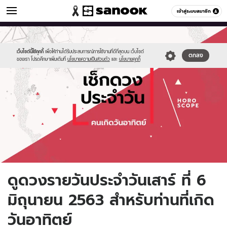
ดูดวง
เข้าสู่ระบบสมาชิก
หมวดอื่นๆ
//s.isanook.com/ho/0/ud/fxd/day/daily-
Sanook
//s.isanook.com/sr/0/images/logo-
600
60
horoscope-
new-
sunday.jpg
sanook.png
เว็บไซต์นี้ใช้คุกกี้
เพื่อให้ท่านได้รับประสบการณ์การใช้งานที่ดีที่สุดบน เว็บไซต์
ตกลง
ของเรา โปรดศึกษาเพิ่มเติมที่
นโยบายความเป็นส่วนตัว
และ
นโยบายคุกกี้
ดูดวงรายวันประจำวันเสาร์ ที่ 6
มิถุนายน 2563 สำหรับท่านที่เกิด
วันอาทิตย์