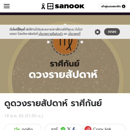
ดูดวง
เข้าสู่ระบบสมาชิก
หมวดอื่นๆ
//s.isanook.com/ho/0/ud/fxd/week/weekly-
Sanook
//s.isanook.com/sr/0/images/logo-
600
60
horoscope-
new-
virgo_zodiac.jpg
sanook.png
เว็บไซต์นี้ใช้คุกกี้
เพื่อให้ท่านได้รับประสบการณ์การใช้งานที่ดีที่สุดบน เว็บไซต์
ตกลง
ของเรา โปรดศึกษาเพิ่มเติมที่
นโยบายความเป็นส่วนตัว
และ
นโยบายคุกกี้
ดูดวงรายสัปดาห์ ราศีกันย์
18 พ.ค. 63 (01:50 น.)
Copy link
แชร์
กดฟัง