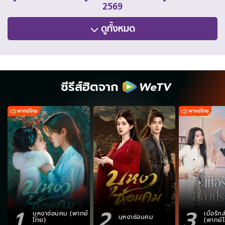
2569
ดูทั้งหมด
ซีรีส์ฮิตจาก
1
2
3
บุหงาซ่อนคม (พากย์
เมื่อรั
บุหงาซ่อนคม
ไทย)
(พากย์