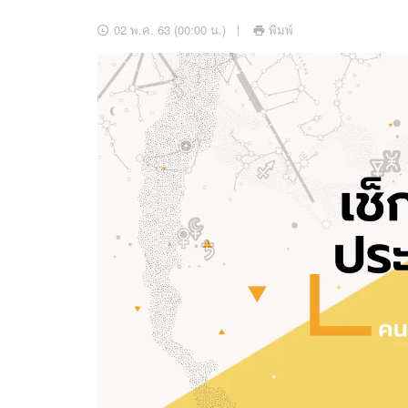
อัปเดตจีน
02 พ.ค. 63 (00:00 น.)
พิมพ์
เช็กข่าวชัวร์
ติดตามสนุกโซเชี
ดาวน์โหลดสนุกแอปฟรี
สงวนลิขสิทธิ์ ©
2569
บริษัท อิมเมจ ฟิวเจอร์ (ประเทศไทย) จำกัด