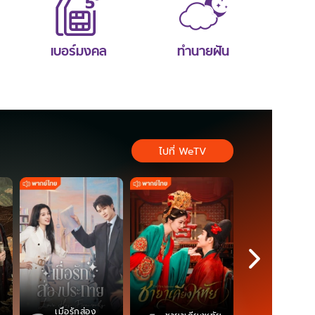
เบอร์มงคล
ทำนายฝัน
ไปที่ WeTV
เมื่อรักส่อง
ตำนานจอม