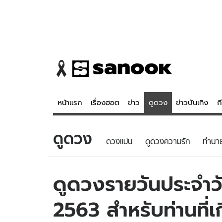
หน้าแรก
เรื่องฮอต
ข่าว
ดูดวง
ข่าวบันเทิง
ก
ดูดวง
ข่าว
ดูดวง - 
ดวงแม่น
ดูดวงความรัก
ทํานา
เรื่องฮอต
ดูดวง
ข่าว
หวยไทย
ดูดวงรายวันประจำวั
ข่าวบันเทิง
สถิติหวยไท
2563 สำหรับท่านที่เก
ข่าวกีฬา
หวยลาว
ข่าวเศรษฐกิจ