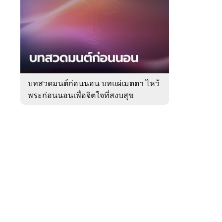
สัปดาห์
ของ
Sanook
ดูด
 WeTV
วง
บทสวดมนต์ก่อนนอน บทแผ่เมตตา ไหว้
พระก่อนนอนเพื่อจิตใจที่สงบสุข
ติดต่อโฆษณา
tencentthbd
sales@tencent.co.th
รา
ร้องเรียนเนื้อหาไม่เหมาะสม
แนะนำติชม แจ้งปัญหาการใช้งาน