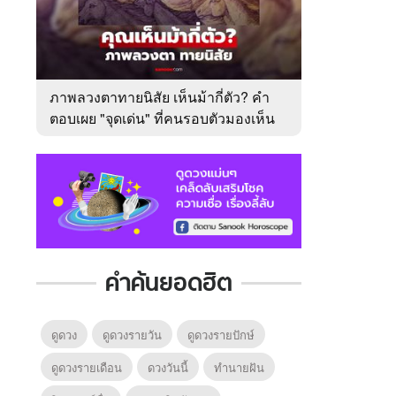
ภาพลวงตาทายนิสัย เห็นม้ากี่ตัว? คำ
ตอบเผย "จุดเด่น" ที่คนรอบตัวมองเห็น
ในตัวคุณ
คำค้นยอดฮิต
ดูดวง
ดูดวงรายวัน
ดูดวงรายปักษ์
ดูดวงรายเดือน
ดวงวันนี้
ทํานายฝัน