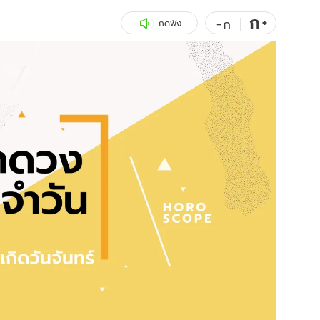
ก
สุขภาพ
+
ดูทีวี
-
ก
กดฟัง
เที่ยว-กิน
WeTV
Tasteful Thailand
Exclusive
Sanook Choice
นิยาย
ยลได้ที่
ร่วมงานกับเ