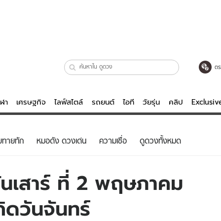
ตร
ีฬา
เศรษฐกิจ
ไลฟ์สไตล์
รถยนต์
ไอที
วัยรุ่น
คลิป
Exclusi
ตรวจหวย
ไลฟ์สไตล์
บันเทิงค
ยทายทัก
หมอดัง ดวงเด่น
ความเชื่อ
ดูดวงทั้งหมด
ผู้หญิง
หนัง-ละคร
ผู้ชาย
เพลง
นเสาร์ ที่ 2 พฤษภาคม
ย
วัยรุ่น
เกมส์
ิดวันจันทร์
ไอที
คลิป
รถยนต์
พอดแคสต์