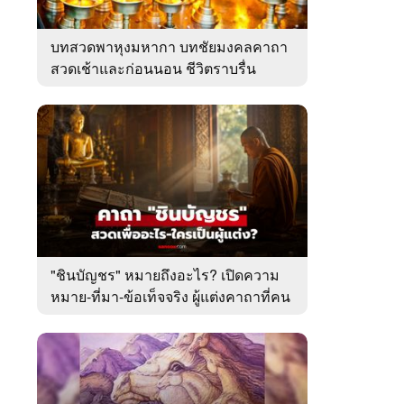
บทสวดพาหุงมหากา บทชัยมงคลคาถา
สวดเช้าและก่อนนอน ชีวิตราบรื่น
"ชินบัญชร" หมายถึงอะไร? เปิดความ
หมาย-ที่มา-ข้อเท็จจริง ผู้แต่งคาถาที่คน
ไทยคุ้นเคย