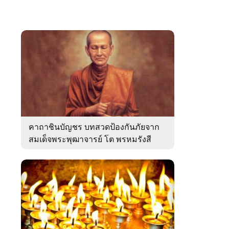
คาถาชินบัญชร บทสวดป้องกันภัยจาก
สมเด็จพระพุฒาจารย์ โต พรหมรังสี