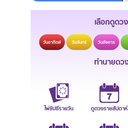
เลือกดูดวง
วัน
อาทิตย์
วัน
จันทร์
วัน
อังคาร
ทำนายดวงช
ไพ่ยิปซีรายวัน
ดูดวงรายสัปดาห์