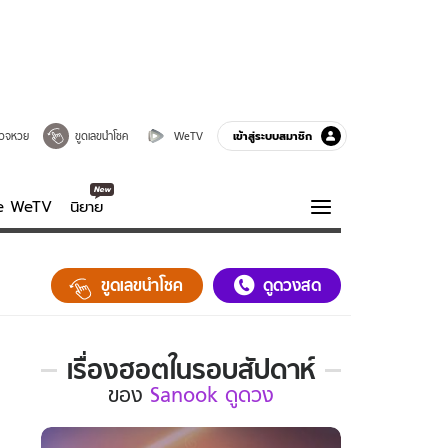
เข้าสู่ระบบสมาชิก
วจหวย
ขูดเลขนำโชค
WeTV
ve WeTV
นิยาย
รบรส
ความรู้รอบตัว
ขูดเลขนำโชค
ดูดวงสด
ฮาวทู
กูรู-รอบรู้
เรื่องฮอตในรอบสัปดาห์
เรื่อง
ของ
Sanook ดูดวง
ฮอต
ใน
รอบ