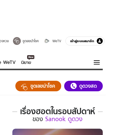
เข้าสู่ระบบสมาชิก
วจหวย
ขูดเลขนำโชค
WeTV
ve WeTV
นิยาย
รบรส
ความรู้รอบตัว
ขูดเลขนำโชค
ดูดวงสด
ฮาวทู
กูรู-รอบรู้
เรื่องฮอตในรอบสัปดาห์
เรื่อง
ของ
Sanook ดูดวง
ฮอต
ใน
รอบ