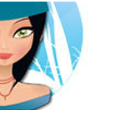
สุขภาพ
ดูทีวี
เที่ยว-กิน
WeTV
Tasteful Thailand
Exclusive
Sanook Choice
นิยาย
ยลได้ที่
ร่วมงานกับเ