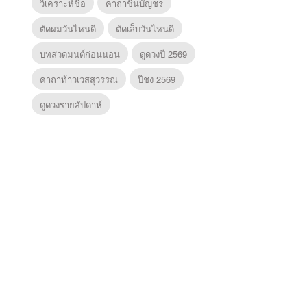
วิเคราะห์ชื่อ
คาถาชินบัญชร
ตัดผมวันไหนดี
ตัดเล็บวันไหนดี
บทสวดมนต์ก่อนนอน
ดูดวงปี 2569
คาถาท้าวเวสสุวรรณ
ปีชง 2569
ดูดวงรายสัปดาห์