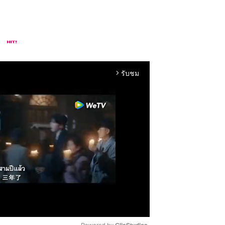
รับชม
arrow_forward_ios
Powered by 
GliaStudios