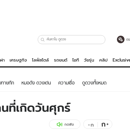
ตร
ีฬา
เศรษฐกิจ
ไลฟ์สไตล์
รถยนต์
ไอที
วัยรุ่น
คลิป
Exclusi
ตรวจหวย
ไลฟ์สไตล์
บันเทิงค
ยทายทัก
หมอดัง ดวงเด่น
ความเชื่อ
ดูดวงทั้งหมด
ผู้หญิง
หนัง-ละคร
ผู้ชาย
เพลง
ที่เกิดวันศุกร์
ย
วัยรุ่น
เกมส์
ไอที
คลิป
ก
+
-
ก
กดฟัง
รถยนต์
พอดแคสต์