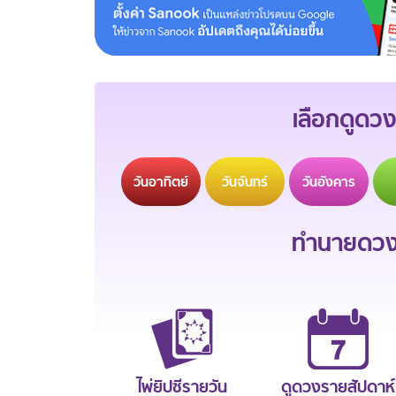
เลือกดูดวง
วัน
อาทิตย์
วัน
จันทร์
วัน
อังคาร
ทำนายดวงช
ไพ่ยิปซีรายวัน
ดูดวงรายสัปดาห์