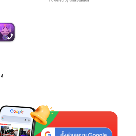
M
u
t
e
อง