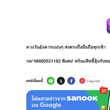
ดวง
วันอังคารแม่นๆ ส่งตรงถึงมือถือทุกเช้า
กด*48880521182 พิเศษ! พร้อมสิทธิ์ลุ้นรับท
แชร์เรื่องนี้
Copy link