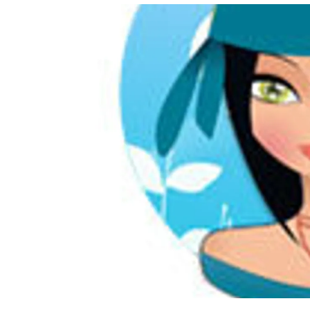
อัปเดตจีน
เช็กข่าวชัวร์
ติดตามสนุกโซเชี
ดาวน์โหลดสนุกแอปฟรี
สงวนลิขสิทธิ์ ©
2569
บริษัท อิมเมจ ฟิวเจอร์ (ประเทศไทย) จำกัด