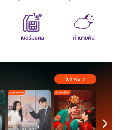
เบอร์มงคล
ทำนายฝัน
ไปที่ WeTV