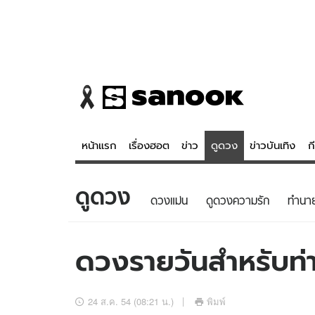
หน้าแรก
เรื่องฮอต
ข่าว
ดูดวง
ข่าวบันเทิง
ก
ดูดวง
ข่าว
ดูดวง - 
ดวงแม่น
ดูดวงความรัก
ทํานา
เรื่องฮอต
ดูดวง
ข่าว
หวยไทย
ดวงรายวันสำหรับท่าน
ข่าวบันเทิง
สถิติหวยไท
ข่าวกีฬา
หวยลาว
24 ส.ค. 54 (08:21 น.)
พิมพ์
ข่าวเศรษฐกิจ