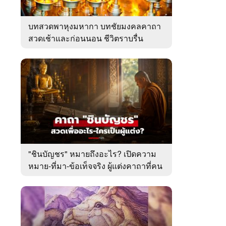
บทสวดพาหุงมหากา บทชัยมงคลคาถา
สวดเช้าและก่อนนอน ชีวิตราบรื่น
"ชินบัญชร" หมายถึงอะไร? เปิดความ
หมาย-ที่มา-ข้อเท็จจริง ผู้แต่งคาถาที่คน
ไทยคุ้นเคย