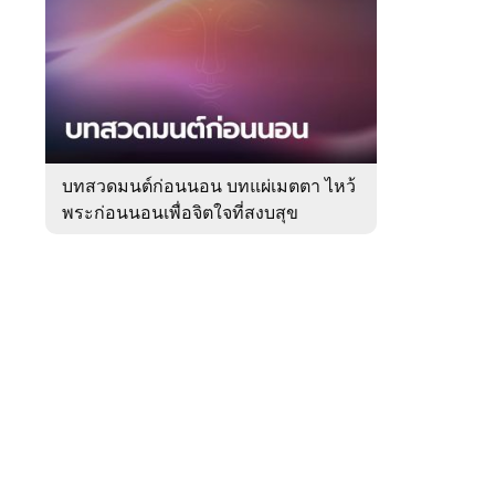
สัปดาห์
ของ
Sanook
ดูด
 WeTV
วง
บทสวดมนต์ก่อนนอน บทแผ่เมตตา ไหว้
พระก่อนนอนเพื่อจิตใจที่สงบสุข
ติดต่อโฆษณา
tencentthbd
sales@tencent.co.th
รา
ร้องเรียนเนื้อหาไม่เหมาะสม
แนะนำติชม แจ้งปัญหาการใช้งาน