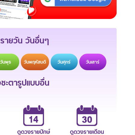
รายวัน วันอื่นๆ
วัน
พุธ
วัน
พฤหัสบดี
วัน
ศุกร์
วัน
เสาร์
ะตารูปแบบอื่น
ดูดวงรายปักษ์
ดูดวงรายเดือน