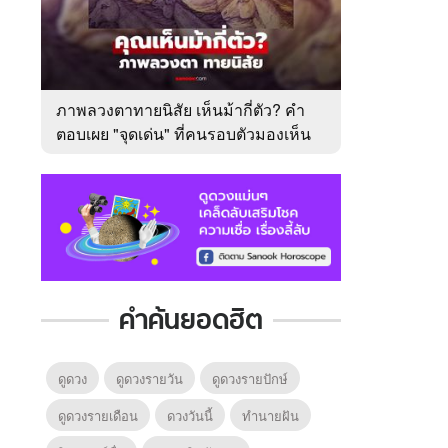
ภาพลวงตาทายนิสัย เห็นม้ากี่ตัว? คำ
ตอบเผย "จุดเด่น" ที่คนรอบตัวมองเห็น
ในตัวคุณ
คำค้นยอดฮิต
ดูดวง
ดูดวงรายวัน
ดูดวงรายปักษ์
ดูดวงรายเดือน
ดวงวันนี้
ทํานายฝัน