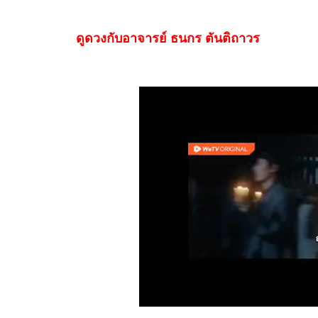
ดูดวงกับอาจารย์ ธนกร ตันติถาวร