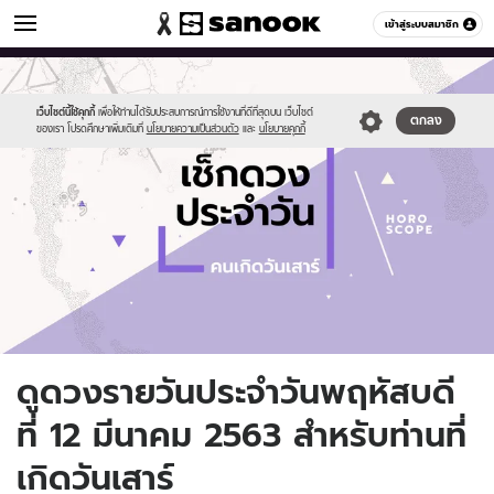
ดูดวง
เข้าสู่ระบบสมาชิก
หมวดอื่นๆ
//s.isanook.com/ho/0/ud/fxd/day/daily-
Sanook
//s.isanook.com/sr/0/images/logo-
600
60
horoscope-
new-
saturday.jpg
sanook.png
เว็บไซต์นี้ใช้คุกกี้
เพื่อให้ท่านได้รับประสบการณ์การใช้งานที่ดีที่สุดบน เว็บไซต์
ตกลง
ของเรา โปรดศึกษาเพิ่มเติมที่
นโยบายความเป็นส่วนตัว
และ
นโยบายคุกกี้
ดูดวงรายวันประจำวันพฤหัสบดี
ที่ 12 มีนาคม 2563 สำหรับท่านที่
เกิดวันเสาร์