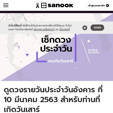
ดูดวง
เข้าสู่ระบบสมาชิก
หมวดอื่นๆ
//s.isanook.com/ho/0/ud/fxd/day/daily-
Sanook
//s.isanook.com/sr/0/images/logo-
600
60
horoscope-
new-
saturday.jpg
sanook.png
เว็บไซต์นี้ใช้คุกกี้
เพื่อให้ท่านได้รับประสบการณ์การใช้งานที่ดีที่สุดบน เว็บไซต์
ตกลง
ของเรา โปรดศึกษาเพิ่มเติมที่
นโยบายความเป็นส่วนตัว
และ
นโยบายคุกกี้
ดูดวงรายวันประจำวันอังคาร ที่
10 มีนาคม 2563 สำหรับท่านที่
เกิดวันเสาร์