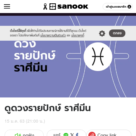
ดูดวง
เข้าสู่ระบบสมาชิก
หมวดอื่นๆ
//s.isanook.com/ho/0/ud/fxd/fortnightly/fortnightly-
Sanook
//s.isanook.com/sr/0/images/logo-
600
60
pisces.jpg
new-
sanook.png
เว็บไซต์นี้ใช้คุกกี้
เพื่อให้ท่านได้รับประสบการณ์การใช้งานที่ดีที่สุดบน เว็บไซต์
ตกลง
ของเรา โปรดศึกษาเพิ่มเติมที่
นโยบายความเป็นส่วนตัว
และ
นโยบายคุกกี้
ดูดวงรายปักษ์ ราศีมีน
15 ม.ค. 63 (21:00 น.)
Copy link
แชร์
กดฟัง