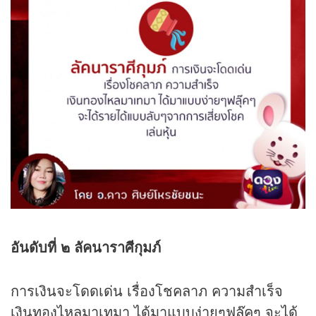
อันดับที่ ๒ ลัคนาราศีกุมภ์
การเงินจะโดดเด่น เรื่องโชคลาภ ความสำเร็จ
เงินทองไหลมาเทมา ได้มาแบบง่ายๆฟลุ๊คๆ จะได้