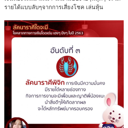
รายได้แบบลับๆจากการเสี่ยงโชค เล่นหุ้น