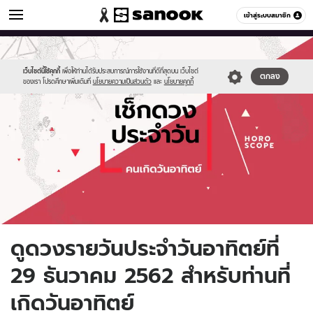
ดูดวง
เข้าสู่ระบบสมาชิก
หมวดอื่นๆ
//s.isanook.com/ho/0/ud/fxd/day/daily-
Sanook
//s.isanook.com/sr/0/images/logo-
600
60
horoscope-
new-
sunday.jpg
sanook.png
เว็บไซต์นี้ใช้คุกกี้
เพื่อให้ท่านได้รับประสบการณ์การใช้งานที่ดีที่สุดบน เว็บไซต์
ตกลง
ของเรา โปรดศึกษาเพิ่มเติมที่
นโยบายความเป็นส่วนตัว
และ
นโยบายคุกกี้
ดูดวงรายวันประจำวันอาทิตย์ที่
29 ธันวาคม 2562 สำหรับท่านที่
เกิดวันอาทิตย์