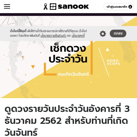
ดูดวง
เข้าสู่ระบบสมาชิก
หมวดอื่นๆ
//s.isanook.com/ho/0/ud/fxd/day/daily-
Sanook
//s.isanook.com/sr/0/images/logo-
600
60
horoscope-
new-
monday.jpg
sanook.png
เว็บไซต์นี้ใช้คุกกี้
เพื่อให้ท่านได้รับประสบการณ์การใช้งานที่ดีที่สุดบน เว็บไซต์
ตกลง
ของเรา โปรดศึกษาเพิ่มเติมที่
นโยบายความเป็นส่วนตัว
และ
นโยบายคุกกี้
ดูดวงรายวันประจำวันอังคารที่ 3
ธันวาคม 2562 สำหรับท่านที่เกิด
วันจันทร์