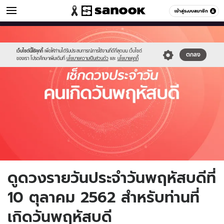
ดูดวง
เข้าสู่ระบบสมาชิก
หมวดอื่นๆ
//s.isanook.com/ho/0/ud/fxd/day/thursday.jpg
Sanook
//s.isanook.com/sr/0/images/logo-
600
60
new-
sanook.png
เว็บไซต์นี้ใช้คุกกี้
เพื่อให้ท่านได้รับประสบการณ์การใช้งานที่ดีที่สุดบน เว็บไซต์
ตกลง
ของเรา โปรดศึกษาเพิ่มเติมที่
นโยบายความเป็นส่วนตัว
และ
นโยบายคุกกี้
ดูดวงรายวันประจำวันพฤหัสบดีที่
10 ตุลาคม 2562 สำหรับท่านที่
เกิดวันพฤหัสบดี