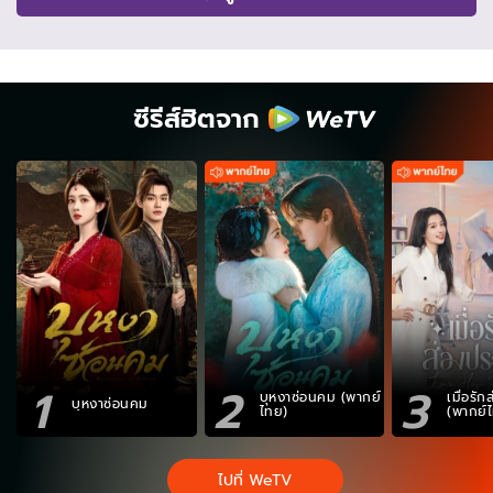
ซีรีส์ฮิตจาก
1
2
3
บุหงาซ่อนคม (พากย์
เมื่อรั
บุหงาซ่อนคม
ไทย)
(พากย์
ไปที่ WeTV