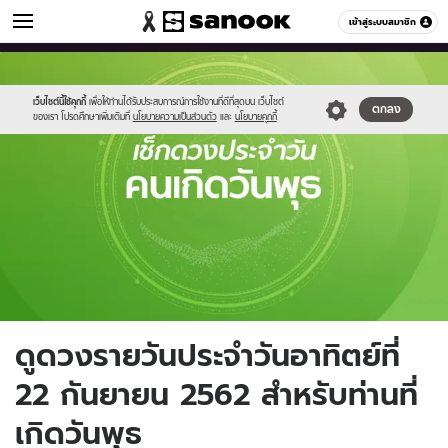
ดูดวง
เข้าสู่ระบบสมาชิก
หมวดอื่นๆ
//s.isanook.com/ho/0/ud/fxd/day/wednesday.jpg
Sanook
//s.isanook.com/sr/0/images/logo-
600
60
new-
sanook.png
เว็บไซต์นี้ใช้คุกกี้
เพื่อให้ท่านได้รับประสบการณ์การใช้งานที่ดีที่สุดบน เว็บไซต์
ตกลง
ของเรา โปรดศึกษาเพิ่มเติมที่
นโยบายความเป็นส่วนตัว
และ
นโยบายคุกกี้
ดูดวงรายวันประจำวันอาทิตย์ที่
22 กันยายน 2562 สำหรับท่านที่
เกิดวันพุธ