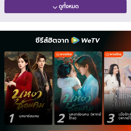
ดูทั้งหมด
ซีรีส์ฮิตจาก
1
2
3
บุหงาซ่อนคม (พากย์
เมื่อรั
บุหงาซ่อนคม
ไทย)
(พากย์