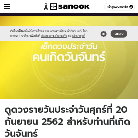
ดูดวง
เข้าสู่ระบบสมาชิก
หมวดอื่นๆ
//s.isanook.com/ho/0/ud/fxd/day/monday.jpg
Sanook
//s.isanook.com/sr/0/images/logo-
600
60
new-
sanook.png
เว็บไซต์นี้ใช้คุกกี้
เพื่อให้ท่านได้รับประสบการณ์การใช้งานที่ดีที่สุดบน เว็บไซต์
ตกลง
ของเรา โปรดศึกษาเพิ่มเติมที่
นโยบายความเป็นส่วนตัว
และ
นโยบายคุกกี้
ดูดวงรายวันประจำวันศุกร์ที่ 20
กันยายน 2562 สำหรับท่านที่เกิด
วันจันทร์