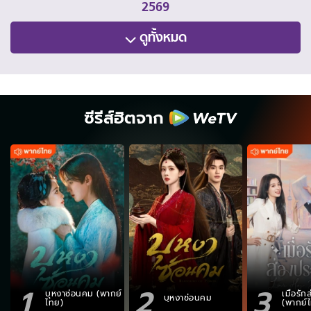
2569
ดูทั้งหมด
ซีรีส์ฮิตจาก
1
2
3
บุหงาซ่อนคม (พากย์
เมื่อรั
บุหงาซ่อนคม
ไทย)
(พากย์