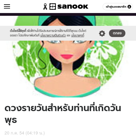
ดูดวง
เข้าสู่ระบบสมาชิก
หมวดอื่นๆ
//s.isanook.com/ho/0/ud/3/16797/170-
Sanook
//s.isanook.com/sr/0/images/logo-
600
60
wed.jpg
new-
sanook.png
เว็บไซต์นี้ใช้คุกกี้
เพื่อให้ท่านได้รับประสบการณ์การใช้งานที่ดีที่สุดบน เว็บไซต์
ตกลง
ของเรา โปรดศึกษาเพิ่มเติมที่
นโยบายความเป็นส่วนตัว
และ
นโยบายคุกกี้
ดวงรายวันสำหรับท่านที่เกิดวัน
พุธ
20 ก.ค. 54 (04:19 น.)