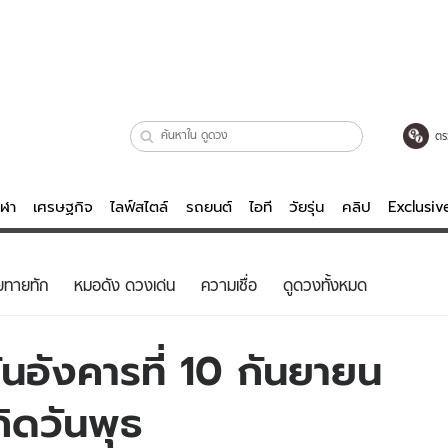
ตร
ีฬา
เศรษฐกิจ
ไลฟ์สไตล์
รถยนต์
ไอที
วัยรุ่น
คลิป
Exclusi
ตรวจหวย
ไลฟ์สไตล์
บันเทิงค
ยทายทัก
หมอดัง ดวงเด่น
ความเชื่อ
ดูดวงทั้งหมด
ผู้หญิง
หนัง-ละคร
ผู้ชาย
เพลง
นอังคารที่ 10 กันยายน
ย
วัยรุ่น
เกมส์
กิดวันพุธ
ไอที
คลิป
รถยนต์
พอดแคสต์