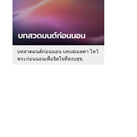
สัปดาห์
ของ
Sanook
ดูด
 WeTV
วง
บทสวดมนต์ก่อนนอน บทแผ่เมตตา ไหว้
พระก่อนนอนเพื่อจิตใจที่สงบสุข
ติดต่อโฆษณา
tencentthbd
sales@tencent.co.th
รา
ร้องเรียนเนื้อหาไม่เหมาะสม
แนะนำติชม แจ้งปัญหาการใช้งาน