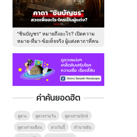
"ชินบัญชร" หมายถึงอะไร? เปิดความ
หมาย-ที่มา-ข้อเท็จจริง ผู้แต่งคาถาที่คน
ไทยคุ้นเคย
คำค้นยอดฮิต
ดูดวง
ดูดวงรายวัน
ดูดวงรายปักษ์
ดูดวงรายเดือน
ดวงวันนี้
ทํานายฝัน