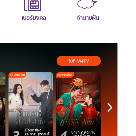
เบอร์มงคล
ทำนายฝัน
ไปที่ WeTV
3
4
5
เมื่อรักส่อง
ตำนานจอม
ชายาเคียงหทัย
ประกาย (พากย์
ภูตถังซาน