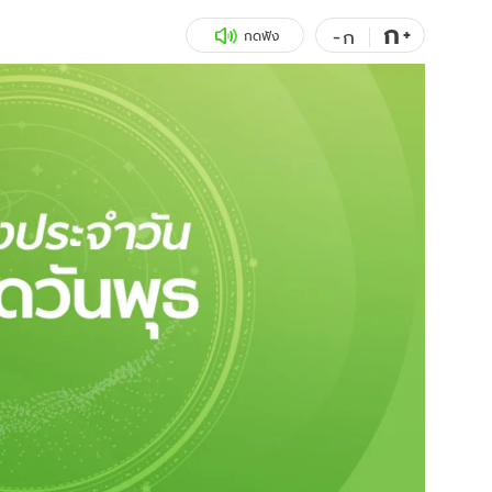
ก
สุขภาพ
+
ดูทีวี
-
ก
กดฟัง
เที่ยว-กิน
WeTV
Tasteful Thailand
Exclusive
Sanook Choice
นิยาย
ยลได้ที่
ร่วมงานกับเ