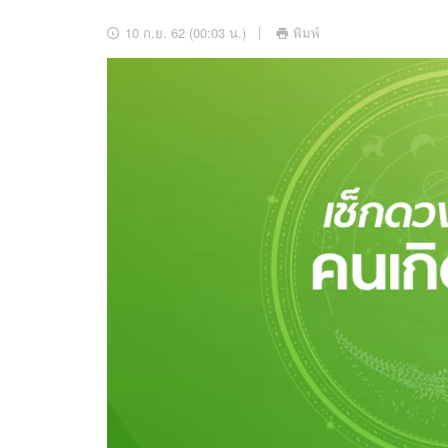
อัปเดตจีน
10 ก.ย. 62 (00:03 น.)
พิมพ์
เช็กข่าวชัวร์
ติดตามสนุกโซเชี
ดาวน์โหลดสนุกแอปฟรี
สงวนลิขสิทธิ์ ©
2569
บริษัท อิมเมจ ฟิวเจอร์ (ประเทศไทย) จำกัด