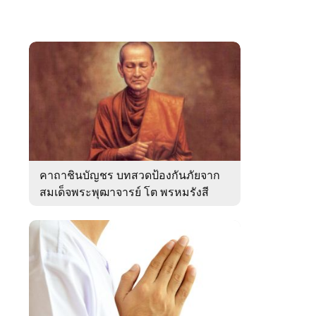
คาถาชินบัญชร บทสวดป้องกันภัยจาก
สมเด็จพระพุฒาจารย์ โต พรหมรังสี