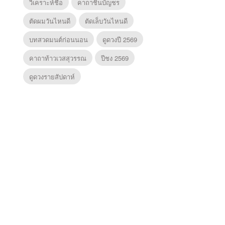
วิเคราะห์ชื่อ
คาถาชินบัญชร
ตัดผมวันไหนดี
ตัดเล็บวันไหนดี
บทสวดมนต์ก่อนนอน
ดูดวงปี 2569
คาถาท้าวเวสสุวรรณ
ปีชง 2569
ดูดวงรายสัปดาห์