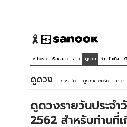
หน้าแรก
เรื่องฮอต
ข่าว
ดูดวง
ข่าวบันเทิง
ก
ดูดวง
ข่าว
ดูดวง - 
ดวงแม่น
ดูดวงความรัก
ทํานา
เรื่องฮอต
ดูดวง
ข่าว
หวยไทย
ดูดวงรายวันประจำวั
ข่าวบันเทิง
สถิติหวยไท
2562 สำหรับท่านที่เ
ข่าวกีฬา
หวยลาว
ข่าวเศรษฐกิจ