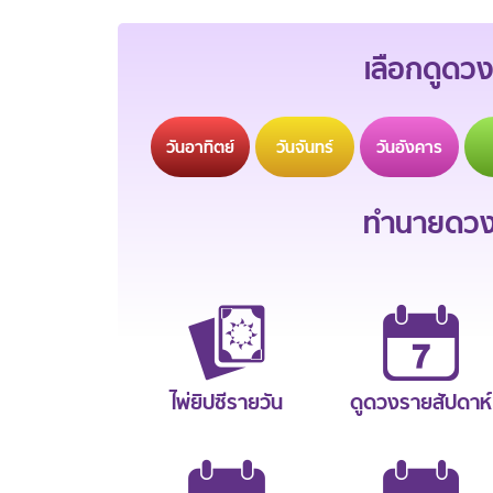
เลือกดูดวง
วัน
อาทิตย์
วัน
จันทร์
วัน
อังคาร
ทำนายดวงช
ไพ่ยิปซีรายวัน
ดูดวงรายสัปดาห์