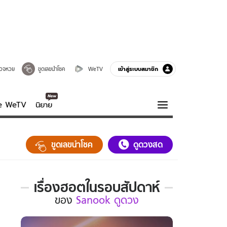
เข้าสู่ระบบสมาชิก
วจหวย
ขูดเลขนำโชค
WeTV
ve WeTV
นิยาย
รบรส
ความรู้รอบตัว
ขูดเลขนำโชค
ดูดวงสด
ฮาวทู
กูรู-รอบรู้
เรื่องฮอตในรอบสัปดาห์
เรื่อง
ของ
Sanook ดูดวง
ฮอต
ใน
รอบ