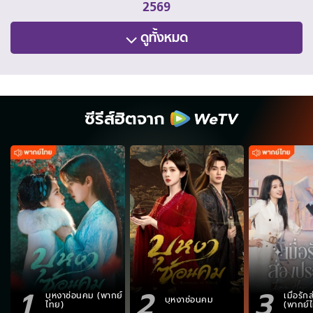
2569
ดูทั้งหมด
ซีรีส์ฮิตจาก
1
2
3
บุหงาซ่อนคม (พากย์
เมื่อรั
บุหงาซ่อนคม
ไทย)
(พากย์