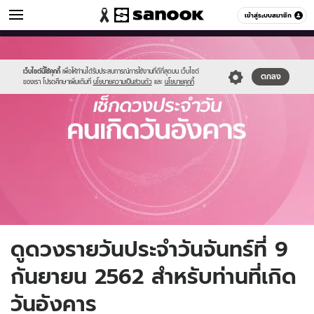
ดูดวง
เข้าสู่ระบบสมาชิก
หมวดอื่นๆ
//s.isanook.com/ho/0/ud/fxd/day/tuesday.jpg
Sanook
//s.isanook.com/sr/0/images/logo-
600
60
new-
sanook.png
เว็บไซต์นี้ใช้คุกกี้
เพื่อให้ท่านได้รับประสบการณ์การใช้งานที่ดีที่สุดบน เว็บไซต์
ตกลง
ของเรา โปรดศึกษาเพิ่มเติมที่
นโยบายความเป็นส่วนตัว
และ
นโยบายคุกกี้
ดูดวงรายวันประจำวันจันทร์ที่ 9
กันยายน 2562 สำหรับท่านที่เกิด
วันอังคาร