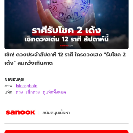
เช็ก! ดวงประจำสัปดาห์ 12 ราศี ใครดวงเฮง "รับโชค 2
เด้ง" สมหวังเกินคาด
ขอขอบคุณ
ภาพ
:
istockphoto
แท็ก :
ดวง
เช็กดวง
ดูแท็กทั้งหมด
สนับสนุนเนื้อหา