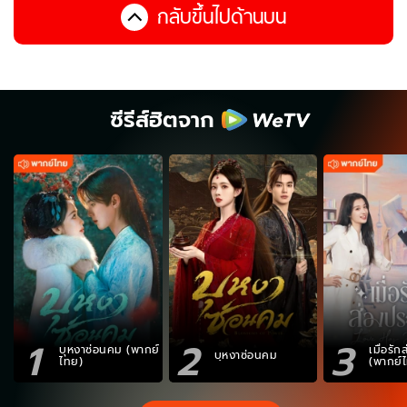
กลับขึ้นไปด้านบน
ซีรีส์ฮิตจาก
1
2
3
บุหงาซ่อนคม (พากย์
เมื่อรั
บุหงาซ่อนคม
ไทย)
(พากย์