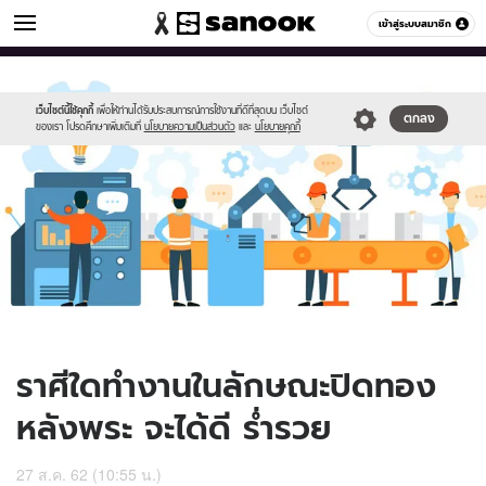
ดูดวง
เข้าสู่ระบบสมาชิก
หมวดอื่นๆ
//s.isanook.com/ho/0/ud/33/166675/c1.jpg
Sanook
//s.isanook.com/sr/0/images/logo-
600
60
new-
sanook.png
เว็บไซต์นี้ใช้คุกกี้
เพื่อให้ท่านได้รับประสบการณ์การใช้งานที่ดีที่สุดบน เว็บไซต์
ตกลง
ของเรา โปรดศึกษาเพิ่มเติมที่
นโยบายความเป็นส่วนตัว
และ
นโยบายคุกกี้
ราศีใดทำงานในลักษณะปิดทอง
หลังพระ จะได้ดี ร่ำรวย
27 ส.ค. 62 (10:55 น.)