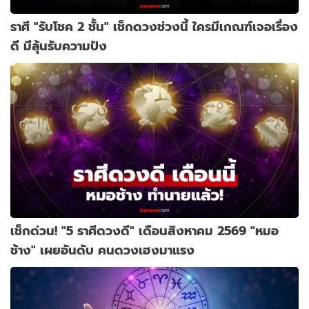
ราศี "รับโชค 2 ชั้น" เช็กดวงช่วงนี้ ใครมีเกณฑ์เจอเรื่อง
ดี มีลุ้นรับความปัง
เช็กด่วน! "5 ราศีดวงดี" เดือนสิงหาคม 2569 "หมอ
ช้าง" เผยอันดับ คนดวงเฮงมาแรง